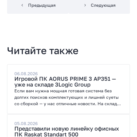
Предыдущая
Следующая
Читайте также
06.08.2026
Игровой ПК AORUS PRIME 3 AP351 —
уже на складе 3Logic Group
Если вам нужна мощная готовая система без
долгих поисков комплектующих и лишней суеты
со сборкой — у нас отличные новости. На склад
поступил ПК AORUS PRIME 3 от GIGABYTE. Модель
создана для высоких графических нагрузок,
современных игр и работы с нейросетями.
05.08.2026
Представили новую линейку офисных
ПК Raskat Standart 500