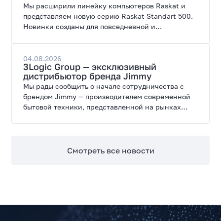
Мы расширили линейку компьютеров Raskat и
представляем новую серию Raskat Standart 500.
Новинки созданы для повседневной и
профессиональной работы, сочетая высокую
производительность, энергоэффективность и
широкие возможности модернизации.
04.08.2026
3Logic Group — эксклюзивный
дистрибьютор бренда Jimmy
Мы рады сообщить о начале сотрудничества с
брендом Jimmy — производителем современной
бытовой техники, представленной на рынках
России, Европы, Америки, Китая и Беларуси.
Смотреть все новости