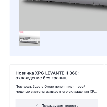
Новинка XPG LEVANTE II 360:
охлаждение без границ
Портфель 3Logic Group пополнился новой
моделью системы жидкостного охлаждения XPG
LEVANTE II 360, которая выделяется среди
конкурентов сочетанием производительности,
Предыдущая
новость
стильного дизайна и выгодной цены. Это делает