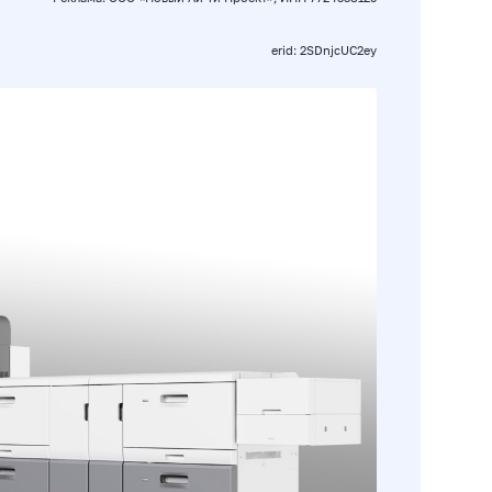
erid: 2SDnjcUC2ey