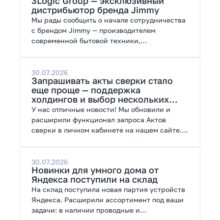
3Logic Group — эксклюзивный
возможности модернизации.
дистрибьютор бренда Jimmy
Мы рады сообщить о начале сотрудничества
с брендом Jimmy — производителем
современной бытовой техники,
представленной на рынках России, Европы,
Америки, Китая и Беларуси.
30.07.2026
Запрашивать акты сверки стало
еще проще — поддержка
холдингов и выбор нескольких
периодов
У нас отличные новости! Мы обновили и
расширили функционал запроса Актов
сверки в личном кабинете на нашем сайте.
Теперь сверять взаиморасчеты и закрывать
отчетные периоды можно в разы быстрее.
30.07.2026
Новинки для умного дома от
Яндекса поступили на склад
На склад поступила новая партия устройств
Яндекса. Расширили ассортимент под ваши
задачи: в наличии проводные и