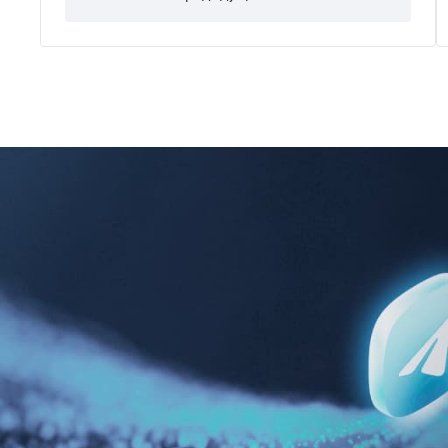
ее отличным выбором для геймеров и
энтузиастов.