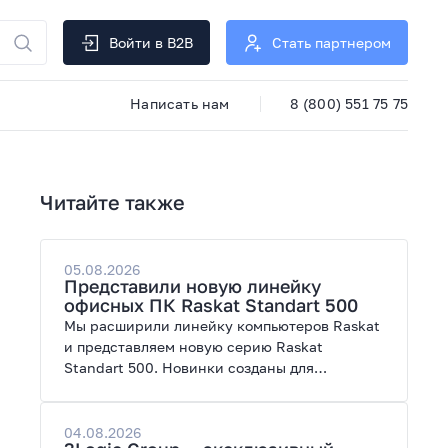
Войти в B2B
Стать партнером
Написать нам
8 (800) 551 75 75
Читайте также
05.08.2026
Представили новую линейку
офисных ПК Raskat Standart 500
Мы расширили линейку компьютеров Raskat
и представляем новую серию Raskat
Standart 500. Новинки созданы для
повседневной и профессиональной работы,
сочетая высокую производительность,
энергоэффективность и широкие
04.08.2026