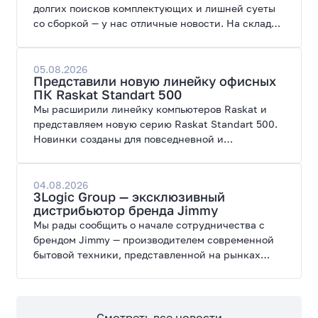
долгих поисков комплектующих и лишней суеты
со сборкой — у нас отличные новости. На склад
поступил ПК AORUS PRIME 3 от GIGABYTE. Модель
создана для высоких графических нагрузок,
современных игр и работы с нейросетями.
05.08.2026
Представили новую линейку офисных
ПК Raskat Standart 500
Мы расширили линейку компьютеров Raskat и
представляем новую серию Raskat Standart 500.
Новинки созданы для повседневной и
профессиональной работы, сочетая высокую
производительность, энергоэффективность и
широкие возможности модернизации.
04.08.2026
3Logic Group — эксклюзивный
дистрибьютор бренда Jimmy
Мы рады сообщить о начале сотрудничества с
брендом Jimmy — производителем современной
бытовой техники, представленной на рынках
России, Европы, Америки, Китая и Беларуси.
Смотреть все новости