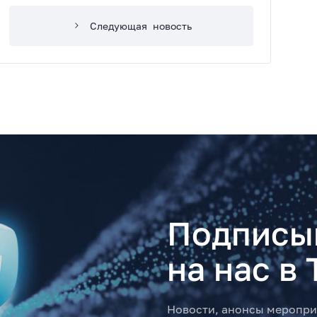
Следующая
новость
Подписы
на нас в 
Новости, анонсы меропри