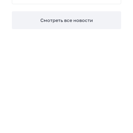
Теперь сверять взаиморасчеты и закрывать
отчетные периоды можно в разы быстрее.
Смотреть все новости