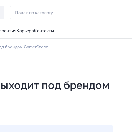
арантия
Карьера
Контакты
од брендом GamerStorm
выходит под брендом