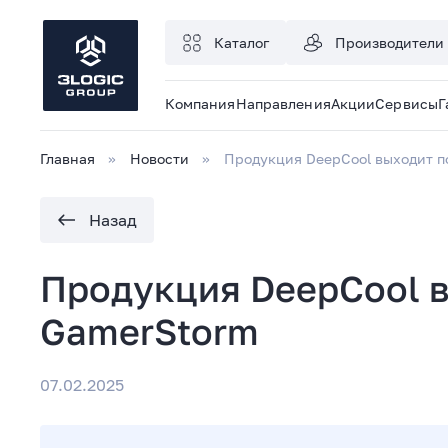
Каталог
Производители
Компания
Направления
Акции
Сервисы
Г
Главная
Новости
Продукция DeepCool выходит п
Назад
Продукция DeepCool 
GamerStorm
07.02.2025