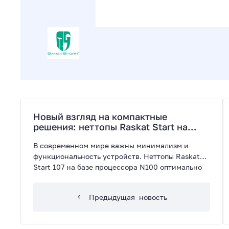
Новый взгляд на компактные
решения: неттопы Raskat Start на
базе процессора N100
В современном мире важны минимализм и
функциональность устройств. Неттопы Raskat
Start 107 на базе процессора N100 оптимально
сочетают в себе компактность и
производительность, что делает их
Предыдущая
новость
подходящими для решения широкого спектра
задач. В линейке представлены 4 модели: с
оперативной памятью 8-16 Гб и объемом SSD