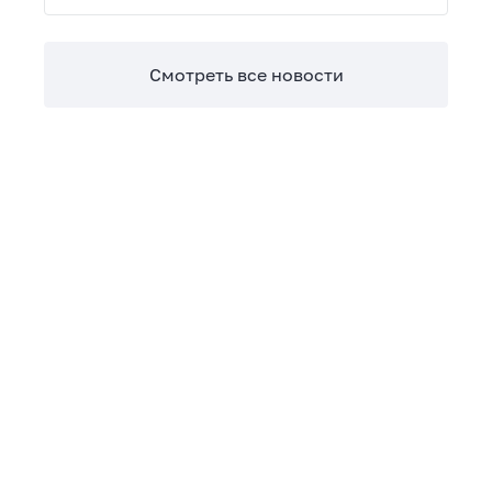
Теперь сверять взаиморасчеты и закрывать
отчетные периоды можно в разы быстрее.
Смотреть все новости