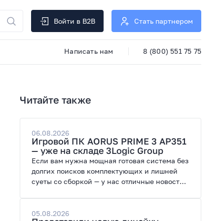
Войти в B2B
Стать партнером
Написать нам
8 (800) 551 75 75
Читайте также
06.08.2026
Игровой ПК AORUS PRIME 3 AP351
— уже на складе 3Logic Group
Если вам нужна мощная готовая система без
долгих поисков комплектующих и лишней
суеты со сборкой — у нас отличные новости.
На склад поступил ПК AORUS PRIME 3 от
GIGABYTE. Модель создана для высоких
графических нагрузок, современных игр и
05.08.2026