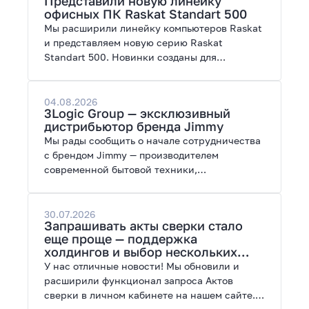
Представили новую линейку
работы с нейросетями.
офисных ПК Raskat Standart 500
Мы расширили линейку компьютеров Raskat
и представляем новую серию Raskat
Standart 500. Новинки созданы для
повседневной и профессиональной работы,
сочетая высокую производительность,
энергоэффективность и широкие
04.08.2026
3Logic Group — эксклюзивный
возможности модернизации.
дистрибьютор бренда Jimmy
Мы рады сообщить о начале сотрудничества
с брендом Jimmy — производителем
современной бытовой техники,
представленной на рынках России, Европы,
Америки, Китая и Беларуси.
30.07.2026
Запрашивать акты сверки стало
еще проще — поддержка
холдингов и выбор нескольких
периодов
У нас отличные новости! Мы обновили и
расширили функционал запроса Актов
сверки в личном кабинете на нашем сайте.