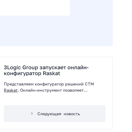
3Logic Group запускает онлайн-
конфигуратор Raskat
Представляем конфигуратор решений СТМ
Raskat
. Онлайн-инструмент позволяет
зарегистрированным партнерам подобрать
необходимую конфигурацию и рассчитать ее
стоимость. Конфигуратор ускоряет работу с
Следующая
новость
коммерческими предложениями.