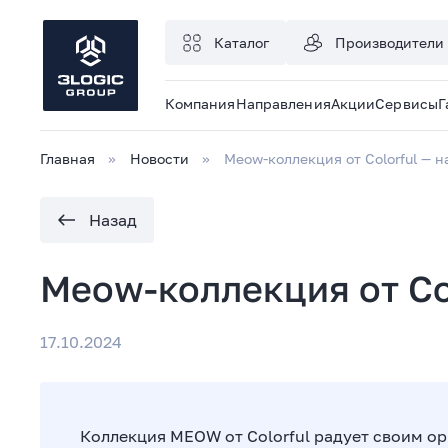
Каталог
Производители
Компания
Направления
Акции
Сервисы
Г
Главная
Новости
Meow-коллекция от Colorful — н
Назад
Meow-коллекция от Col
17.10.2024
Коллекция MEOW от Colorful радует своим о