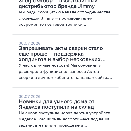
3Logic Group — эксклюзивный
возможности модернизации.
дистрибьютор бренда Jimmy
Мы рады сообщить о начале сотрудничества
с брендом Jimmy — производителем
современной бытовой техники,
представленной на рынках России, Европы,
Америки, Китая и Беларуси.
30.07.2026
Запрашивать акты сверки стало
еще проще — поддержка
холдингов и выбор нескольких
периодов
У нас отличные новости! Мы обновили и
расширили функционал запроса Актов
сверки в личном кабинете на нашем сайте.
Теперь сверять взаиморасчеты и закрывать
отчетные периоды можно в разы быстрее.
30.07.2026
Новинки для умного дома от
Яндекса поступили на склад
На склад поступила новая партия устройств
Яндекса. Расширили ассортимент под ваши
задачи: в наличии проводные и