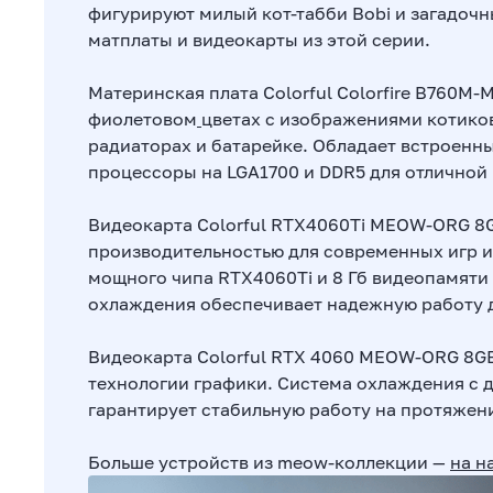
фигурируют милый кот-табби Bobi и загадоч
матплаты и видеокарты из этой серии.
Материнская плата Colorful Colorfire B760M
фиолетовом
цветах с изображениями котиков
радиаторах и батарейке. Обладает встроенн
процессоры на LGA1700 и DDR5 для отличной
Видеокарта Colorful RTX4060Ti MEOW-ORG 8G
производительностью для современных игр и
мощного чипа RTX4060Ti и 8 Гб видеопамяти
охлаждения обеспечивает надежную работу д
Видеокарта Colorful RTX 4060 MEOW-ORG 8G
технологии графики. Система охлаждения с
гарантирует стабильную работу на протяжен
Больше устройств из meow-коллекции —
на н