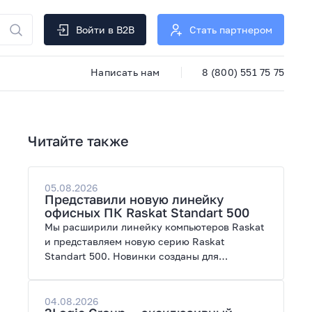
Войти в B2B
Стать партнером
Написать нам
8 (800) 551 75 75
Читайте также
05.08.2026
Представили новую линейку
офисных ПК Raskat Standart 500
Мы расширили линейку компьютеров Raskat
и представляем новую серию Raskat
Standart 500. Новинки созданы для
повседневной и профессиональной работы,
сочетая высокую производительность,
энергоэффективность и широкие
04.08.2026