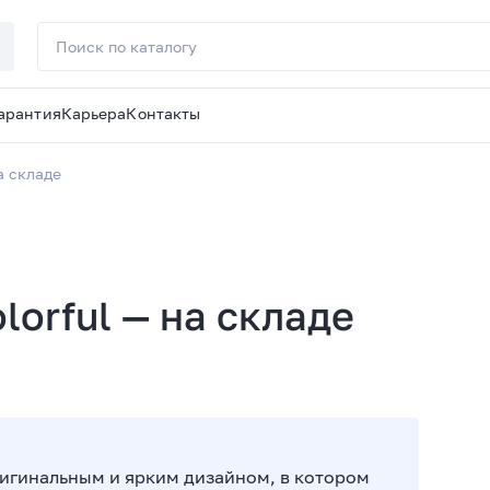
арантия
Карьера
Контакты
а складе
orful — на складе
ригинальным и ярким дизайном, в котором