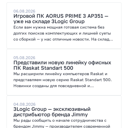
06.08.2026
Игровой ПК AORUS PRIME 3 AP351 —
уже на складе 3Logic Group
Если вам нужна мощная готовая система без
долгих поисков комплектующих и лишней суеты
со сборкой — у нас отличные новости. На склад
поступил ПК AORUS PRIME 3 от GIGABYTE. Модель
создана для высоких графических нагрузок,
современных игр и работы с нейросетями.
05.08.2026
Представили новую линейку офисных
ПК Raskat Standart 500
Мы расширили линейку компьютеров Raskat и
представляем новую серию Raskat Standart 500.
Новинки созданы для повседневной и
профессиональной работы, сочетая высокую
производительность, энергоэффективность и
широкие возможности модернизации.
04.08.2026
3Logic Group — эксклюзивный
дистрибьютор бренда Jimmy
Мы рады сообщить о начале сотрудничества с
брендом Jimmy — производителем современной