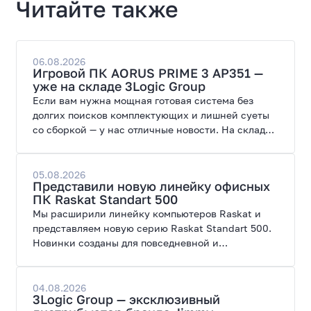
Читайте также
06.08.2026
Игровой ПК AORUS PRIME 3 AP351 —
уже на складе 3Logic Group
Если вам нужна мощная готовая система без
долгих поисков комплектующих и лишней суеты
со сборкой — у нас отличные новости. На склад
поступил ПК AORUS PRIME 3 от GIGABYTE. Модель
создана для высоких графических нагрузок,
современных игр и работы с нейросетями.
05.08.2026
Представили новую линейку офисных
ПК Raskat Standart 500
Мы расширили линейку компьютеров Raskat и
представляем новую серию Raskat Standart 500.
Новинки созданы для повседневной и
профессиональной работы, сочетая высокую
производительность, энергоэффективность и
широкие возможности модернизации.
04.08.2026
3Logic Group — эксклюзивный