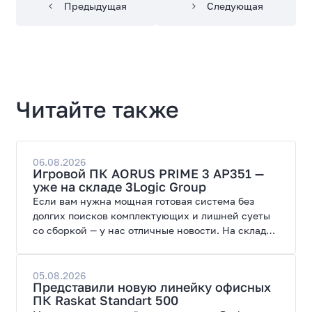
Предыдущая
Следующая
Читайте также
06.08.2026
Игровой ПК AORUS PRIME 3 AP351 —
уже на складе 3Logic Group
Если вам нужна мощная готовая система без
долгих поисков комплектующих и лишней суеты
со сборкой — у нас отличные новости. На склад
поступил ПК AORUS PRIME 3 от GIGABYTE. Модель
создана для высоких графических нагрузок,
современных игр и работы с нейросетями.
05.08.2026
Представили новую линейку офисных
ПК Raskat Standart 500