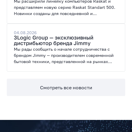
Мы расширили линейку компьютеров Raskat и
представляем новую серию Raskat Standart 500.
Новинки созданы для повседневной и
профессиональной работы, сочетая высокую
производительность, энергоэффективность и
широкие возможности модернизации.
04.08.2026
3Logic Group — эксклюзивный
дистрибьютор бренда Jimmy
Мы рады сообщить о начале сотрудничества с
брендом Jimmy — производителем современной
бытовой техники, представленной на рынках
России, Европы, Америки, Китая и Беларуси.
Смотреть все новости