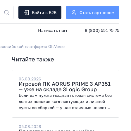
Войти в B2B
Стать партнером
Написать нам
8 (800) 551 75 75
российской платформе GitVerse
Читайте также
06.08.2026
Игровой ПК AORUS PRIME 3 AP351
— уже на складе 3Logic Group
Если вам нужна мощная готовая система без
долгих поисков комплектующих и лишней
суеты со сборкой — у нас отличные новости.
На склад поступил ПК AORUS PRIME 3 от
GIGABYTE. Модель создана для высоких
графических нагрузок, современных игр и
05.08.2026