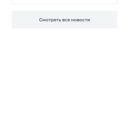
Теперь сверять взаиморасчеты и закрывать
отчетные периоды можно в разы быстрее.
Смотреть все новости