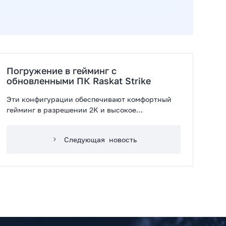
Погружение в гейминг с
обновленными ПК Raskat Strike
Эти конфигурации обеспечивают комфортный
гейминг в разрешении 2K и высокое
быстродействие ПК при работе с «тяжелыми»
программами для дизайна, видеопродакшена и
Следующая
новость
3D-рендеринга.