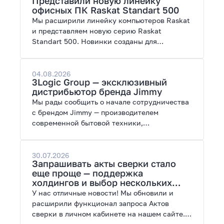
Представили новую линейку
работы с нейросетями.
офисных ПК Raskat Standart 500
Мы расширили линейку компьютеров Raskat
и представляем новую серию Raskat
Standart 500. Новинки созданы для
повседневной и профессиональной работы,
сочетая высокую производительность,
энергоэффективность и широкие
04.08.2026
3Logic Group — эксклюзивный
возможности модернизации.
дистрибьютор бренда Jimmy
Мы рады сообщить о начале сотрудничества
с брендом Jimmy — производителем
современной бытовой техники,
представленной на рынках России, Европы,
Америки, Китая и Беларуси.
30.07.2026
Запрашивать акты сверки стало
еще проще — поддержка
холдингов и выбор нескольких
периодов
У нас отличные новости! Мы обновили и
расширили функционал запроса Актов
сверки в личном кабинете на нашем сайте.