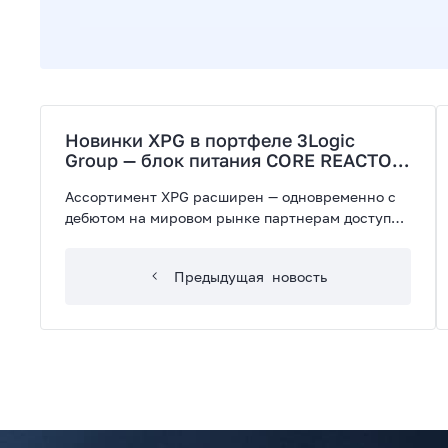
Новинки XPG в портфеле 3Logic
Group — блок питания CORE REACTOR
VE II и корпус INVADER X
Ассортимент XPG расширен — одновременно с
дебютом на мировом рынке партнерам доступны
блок питания CORE REACTOR VE II GOLD и
корпус INVADER X.
Предыдущая
новость