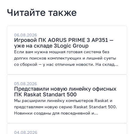
Читайте также
06.08.2026
Игровой ПК AORUS PRIME 3 AP351 —
уже на складе 3Logic Group
Если вам нужна мощная готовая система без
долгих поисков комплектующих и лишней суеты
со сборкой — у нас отличные новости. На склад
поступил ПК AORUS PRIME 3 от GIGABYTE. Модель
создана для высоких графических нагрузок,
современных игр и работы с нейросетями.
05.08.2026
Представили новую линейку офисных
ПК Raskat Standart 500
Мы расширили линейку компьютеров Raskat и
представляем новую серию Raskat Standart 500.
Новинки созданы для повседневной и
профессиональной работы, сочетая высокую
производительность, энергоэффективность и
широкие возможности модернизации.
04.08.2026