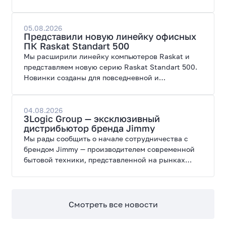
поступил ПК AORUS PRIME 3 от GIGABYTE. Модель
создана для высоких графических нагрузок,
современных игр и работы с нейросетями.
05.08.2026
Представили новую линейку офисных
ПК Raskat Standart 500
Мы расширили линейку компьютеров Raskat и
представляем новую серию Raskat Standart 500.
Новинки созданы для повседневной и
профессиональной работы, сочетая высокую
производительность, энергоэффективность и
широкие возможности модернизации.
04.08.2026
3Logic Group — эксклюзивный
дистрибьютор бренда Jimmy
Мы рады сообщить о начале сотрудничества с
брендом Jimmy — производителем современной
бытовой техники, представленной на рынках
России, Европы, Америки, Китая и Беларуси.
Смотреть все новости