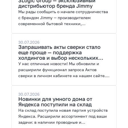
3Logic Group — эксклюзивный
возможности модернизации.
дистрибьютор бренда Jimmy
Мы рады сообщить о начале сотрудничества
с брендом Jimmy — производителем
современной бытовой техники,
представленной на рынках России, Европы,
Америки, Китая и Беларуси.
30.07.2026
Запрашивать акты сверки стало
еще проще — поддержка
холдингов и выбор нескольких
периодов
У нас отличные новости! Мы обновили и
расширили функционал запроса Актов
сверки в личном кабинете на нашем сайте.
Теперь сверять взаиморасчеты и закрывать
отчетные периоды можно в разы быстрее.
30.07.2026
Новинки для умного дома от
Яндекса поступили на склад
На склад поступила новая партия устройств
Яндекса. Расширили ассортимент под ваши
задачи: в наличии проводные и