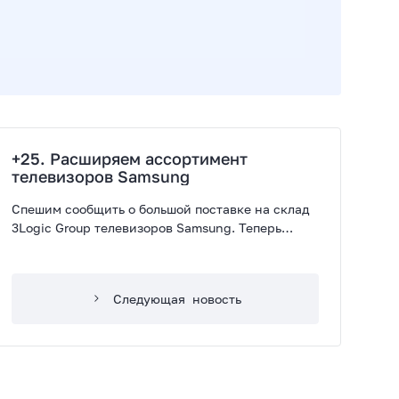
+25. Расширяем ассортимент
телевизоров Samsung
Спешим сообщить о большой поставке на склад
3Logic Group телевизоров Samsung. Теперь
нашим партнерам доступен самый широкий
выбор — более 25 моделей с диагональю экрана
от 43 до 85 дюймов.
Следующая
новость