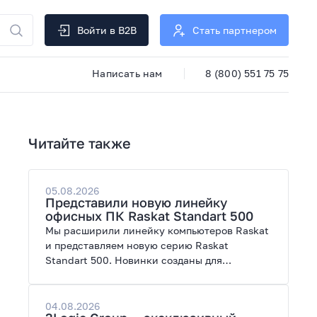
Войти в B2B
Стать партнером
Написать нам
8 (800) 551 75 75
Читайте также
05.08.2026
Представили новую линейку
офисных ПК Raskat Standart 500
Мы расширили линейку компьютеров Raskat
и представляем новую серию Raskat
Standart 500. Новинки созданы для
повседневной и профессиональной работы,
сочетая высокую производительность,
энергоэффективность и широкие
04.08.2026