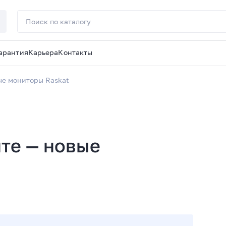
арантия
Карьера
Контакты
ые мониторы Raskat
те — новые