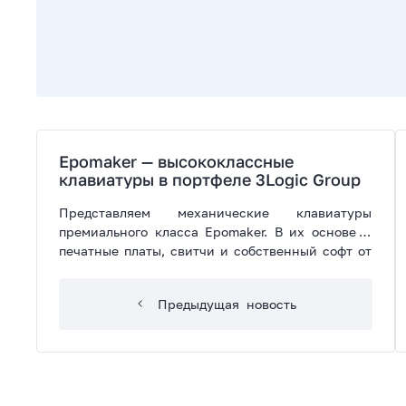
Epomaker — высококлассные
клавиатуры в портфеле 3Logic Group
Представляем механические клавиатуры
премиального класса Epomaker. В их основе —
печатные платы, свитчи и собственный софт от
производителя. Клавиатуры Epomaker сочетают
функциональность, надежность и яркий дизайн.
Предыдущая
новость