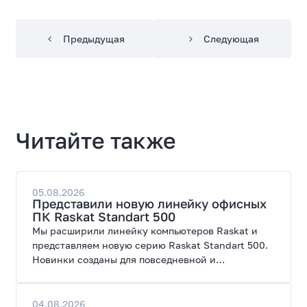
Предыдущая
Следующая
Читайте также
05.08.2026
Представили новую линейку офисных
ПК Raskat Standart 500
Мы расширили линейку компьютеров Raskat и
представляем новую серию Raskat Standart 500.
Новинки созданы для повседневной и
профессиональной работы, сочетая высокую
производительность, энергоэффективность и
широкие возможности модернизации.
04.08.2026