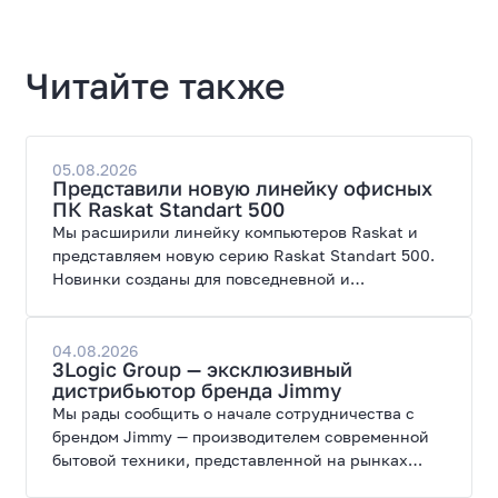
Читайте также
05.08.2026
Представили новую линейку офисных
ПК Raskat Standart 500
Мы расширили линейку компьютеров Raskat и
представляем новую серию Raskat Standart 500.
Новинки созданы для повседневной и
профессиональной работы, сочетая высокую
производительность, энергоэффективность и
широкие возможности модернизации.
04.08.2026
3Logic Group — эксклюзивный
дистрибьютор бренда Jimmy
Мы рады сообщить о начале сотрудничества с
брендом Jimmy — производителем современной
бытовой техники, представленной на рынках
России, Европы, Америки, Китая и Беларуси.