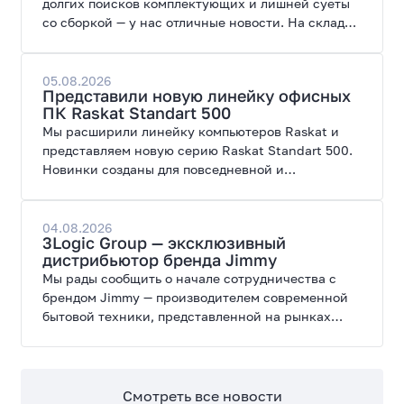
долгих поисков комплектующих и лишней суеты
со сборкой — у нас отличные новости. На склад
поступил ПК AORUS PRIME 3 от GIGABYTE. Модель
создана для высоких графических нагрузок,
современных игр и работы с нейросетями.
05.08.2026
Представили новую линейку офисных
ПК Raskat Standart 500
Мы расширили линейку компьютеров Raskat и
представляем новую серию Raskat Standart 500.
Новинки созданы для повседневной и
профессиональной работы, сочетая высокую
производительность, энергоэффективность и
широкие возможности модернизации.
04.08.2026
3Logic Group — эксклюзивный
дистрибьютор бренда Jimmy
Мы рады сообщить о начале сотрудничества с
брендом Jimmy — производителем современной
бытовой техники, представленной на рынках
России, Европы, Америки, Китая и Беларуси.
Смотреть все новости