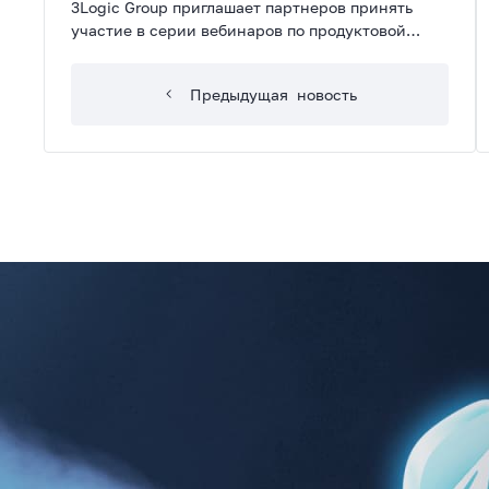
3Logic Group приглашает партнеров принять
участие в серии вебинаров по продуктовой
линейке TP-Link. Онлайн-мероприятия помогут
лучше узнать оборудование вендора и точнее
Предыдущая
новость
позиционировать его на рынке.