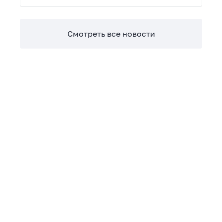
Теперь сверять взаиморасчеты и закрывать
отчетные периоды можно в разы быстрее.
Смотреть все новости