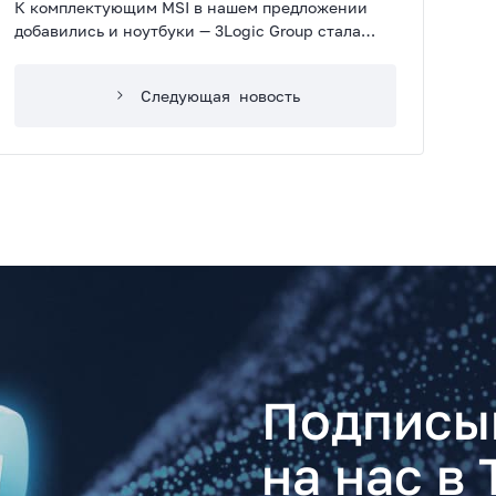
К комплектующим MSI в нашем предложении
добавились и ноутбуки — 3Logic Group стала
официальным дистрибьютором лэптопов этого
производителя.
Следующая
новость
Подписы
на нас в 