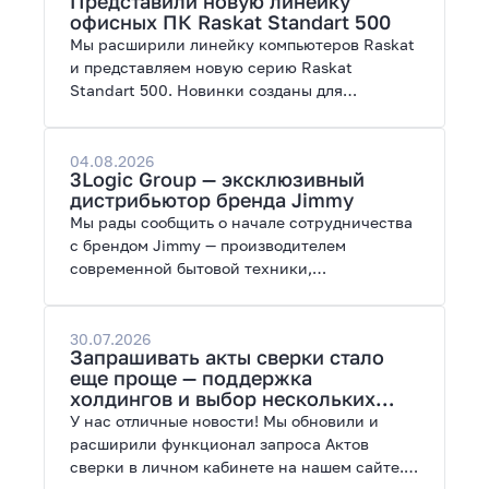
Представили новую линейку
работы с нейросетями.
офисных ПК Raskat Standart 500
Мы расширили линейку компьютеров Raskat
и представляем новую серию Raskat
Standart 500. Новинки созданы для
повседневной и профессиональной работы,
сочетая высокую производительность,
энергоэффективность и широкие
04.08.2026
3Logic Group — эксклюзивный
возможности модернизации.
дистрибьютор бренда Jimmy
Мы рады сообщить о начале сотрудничества
с брендом Jimmy — производителем
современной бытовой техники,
представленной на рынках России, Европы,
Америки, Китая и Беларуси.
30.07.2026
Запрашивать акты сверки стало
еще проще — поддержка
холдингов и выбор нескольких
периодов
У нас отличные новости! Мы обновили и
расширили функционал запроса Актов
сверки в личном кабинете на нашем сайте.