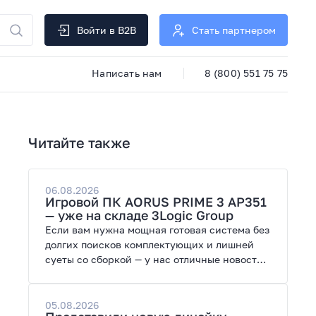
Войти в B2B
Стать партнером
Написать нам
8 (800) 551 75 75
Читайте также
06.08.2026
Игровой ПК AORUS PRIME 3 AP351
— уже на складе 3Logic Group
Если вам нужна мощная готовая система без
долгих поисков комплектующих и лишней
суеты со сборкой — у нас отличные новости.
На склад поступил ПК AORUS PRIME 3 от
GIGABYTE. Модель создана для высоких
графических нагрузок, современных игр и
05.08.2026