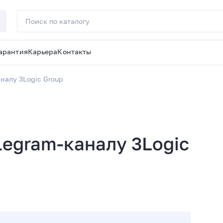
арантия
Карьера
Контакты
налу 3Logic Group
legram-каналу 3Logic