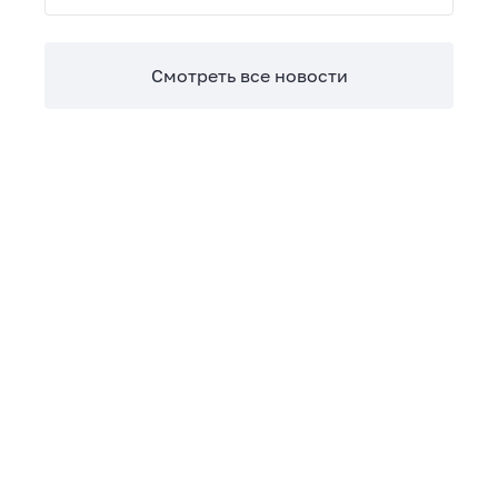
Теперь сверять взаиморасчеты и закрывать
отчетные периоды можно в разы быстрее.
Смотреть все новости