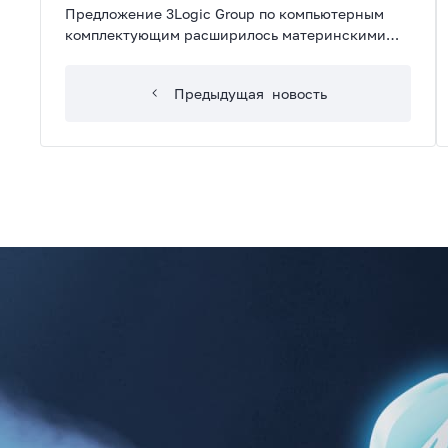
Предложение 3Logic Group по компьютерным
комплектующим расширилось материнскими
платами Maxsun — эта китайская компания
предлагает надежные модели, не уступающие по
Предыдущая
новость
качеству А-брендам.