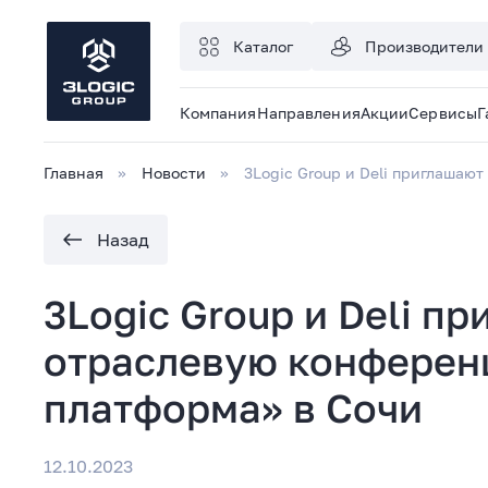
Каталог
Производители
Компания
Направления
Акции
Сервисы
Г
Главная
Новости
3Logic Group и Deli приглашаю
Назад
3Logic Group и Deli п
отраслевую конферен
платформа» в Сочи
12.10.2023