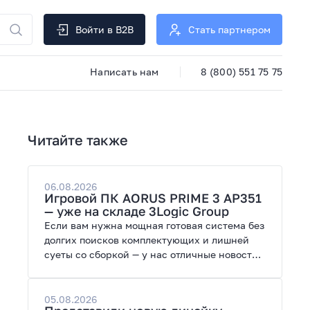
Войти в B2B
Стать партнером
Написать нам
8 (800) 551 75 75
Читайте также
06.08.2026
Игровой ПК AORUS PRIME 3 AP351
— уже на складе 3Logic Group
Если вам нужна мощная готовая система без
долгих поисков комплектующих и лишней
суеты со сборкой — у нас отличные новости.
На склад поступил ПК AORUS PRIME 3 от
GIGABYTE. Модель создана для высоких
графических нагрузок, современных игр и
05.08.2026