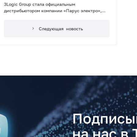
3Logic Group стала официальным
дистрибьютором компании «Парус электро»,
которая выпускает широкий спектр ИБП под
маркой «Связь инжиниринг». ИБП включены в
Следующая
новость
реестр российского оборудования
Минпромторга России.
Подписы
на нас в 