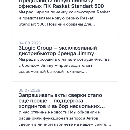
Представили новую линейку
работы с нейросетями.
офисных ПК Raskat Standart 500
Мы расширили линейку компьютеров Raskat
и представляем новую серию Raskat
Standart 500. Новинки созданы для
повседневной и профессиональной работы,
сочетая высокую производительность,
энергоэффективность и широкие
04.08.2026
3Logic Group — эксклюзивный
возможности модернизации.
дистрибьютор бренда Jimmy
Мы рады сообщить о начале сотрудничества
с брендом Jimmy — производителем
современной бытовой техники,
представленной на рынках России, Европы,
Америки, Китая и Беларуси.
30.07.2026
Запрашивать акты сверки стало
еще проще — поддержка
холдингов и выбор нескольких
периодов
У нас отличные новости! Мы обновили и
расширили функционал запроса Актов
сверки в личном кабинете на нашем сайте.