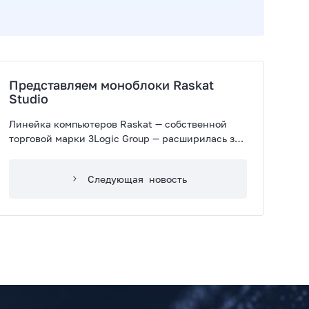
Представляем моноблоки Raskat
Studio
Линейка компьютеров Raskat — собственной
торговой марки 3Logic Group — расширилась за
счет моноблоков с диагональю экрана 23,8 и 27
дюймов.
Следующая
новость