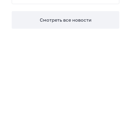
Теперь сверять взаиморасчеты и закрывать
отчетные периоды можно в разы быстрее.
Смотреть все новости