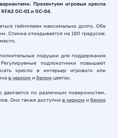
вариантами. Презентуем игровые кресла
 KFA2 GC-01 и GC-04.
аться геймплеем максимально долго. Обе
м. Спинка откидывается на 180 градусов:
место.
полнительные подушки для поддержания
 Регулируемые подлокотники повышают
исать кресло в интерьер игрового или
упна
в черном
и
белом
цветах.
о двигается по различным поверхностям.
лов. Оно также доступно
в черном
и
белом