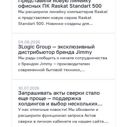
Представили новую линейку
работы с нейросетями.
офисных ПК Raskat Standart 500
Мы расширили линейку компьютеров Raskat
и представляем новую серию Raskat
Standart 500. Новинки созданы для
повседневной и профессиональной работы,
сочетая высокую производительность,
энергоэффективность и широкие
04.08.2026
3Logic Group — эксклюзивный
возможности модернизации.
дистрибьютор бренда Jimmy
Мы рады сообщить о начале сотрудничества
с брендом Jimmy — производителем
современной бытовой техники,
представленной на рынках России, Европы,
Америки, Китая и Беларуси.
30.07.2026
Запрашивать акты сверки стало
еще проще — поддержка
холдингов и выбор нескольких
периодов
У нас отличные новости! Мы обновили и
расширили функционал запроса Актов
сверки в личном кабинете на нашем сайте.