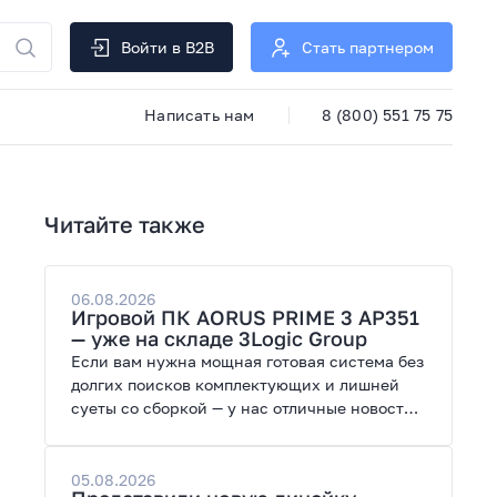
Войти в B2B
Стать партнером
Написать нам
8 (800) 551 75 75
Читайте также
06.08.2026
Игровой ПК AORUS PRIME 3 AP351
— уже на складе 3Logic Group
Если вам нужна мощная готовая система без
долгих поисков комплектующих и лишней
суеты со сборкой — у нас отличные новости.
На склад поступил ПК AORUS PRIME 3 от
GIGABYTE. Модель создана для высоких
графических нагрузок, современных игр и
05.08.2026