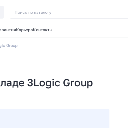
арантия
Карьера
Контакты
gic Group
ладе 3Logic Group