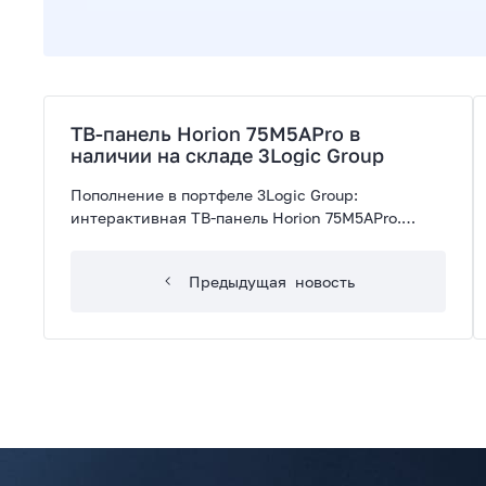
ТВ-панель Horion 75M5APro в
наличии на складе 3Logic Group
Пополнение в портфеле 3Logic Group:
интерактивная ТВ-панель Horion 75M5APro.
Особенность панели — возможность
транслировать изображения с нескольких
Предыдущая
новость
устройств, разделив экран на 4 части.