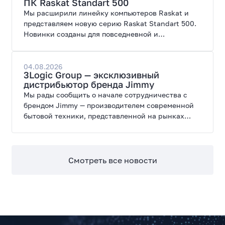
ПК Raskat Standart 500
Мы расширили линейку компьютеров Raskat и
представляем новую серию Raskat Standart 500.
Новинки созданы для повседневной и
профессиональной работы, сочетая высокую
производительность, энергоэффективность и
широкие возможности модернизации.
04.08.2026
3Logic Group — эксклюзивный
дистрибьютор бренда Jimmy
Мы рады сообщить о начале сотрудничества с
брендом Jimmy — производителем современной
бытовой техники, представленной на рынках
России, Европы, Америки, Китая и Беларуси.
Смотреть все новости