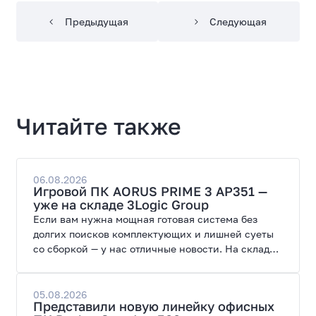
Предыдущая
Следующая
Читайте также
06.08.2026
Игровой ПК AORUS PRIME 3 AP351 —
уже на складе 3Logic Group
Если вам нужна мощная готовая система без
долгих поисков комплектующих и лишней суеты
со сборкой — у нас отличные новости. На склад
поступил ПК AORUS PRIME 3 от GIGABYTE. Модель
создана для высоких графических нагрузок,
современных игр и работы с нейросетями.
05.08.2026
Представили новую линейку офисных