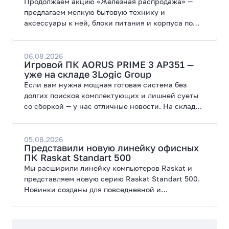
Продолжаем акцию «Железная распродажа» —
предлагаем мелкую бытовую технику и
аксессуары к ней, блоки питания и корпуса по
специальным ценам.
06.08.2026
Игровой ПК AORUS PRIME 3 AP351 —
уже на складе 3Logic Group
Если вам нужна мощная готовая система без
долгих поисков комплектующих и лишней суеты
со сборкой — у нас отличные новости. На склад
поступил ПК AORUS PRIME 3 от GIGABYTE. Модель
создана для высоких графических нагрузок,
современных игр и работы с нейросетями.
05.08.2026
Представили новую линейку офисных
ПК Raskat Standart 500
Мы расширили линейку компьютеров Raskat и
представляем новую серию Raskat Standart 500.
Новинки созданы для повседневной и
профессиональной работы, сочетая высокую
производительность, энергоэффективность и
широкие возможности модернизации.