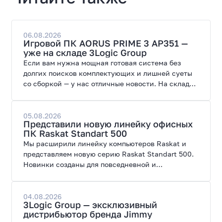
06.08.2026
Игровой ПК AORUS PRIME 3 AP351 —
уже на складе 3Logic Group
Если вам нужна мощная готовая система без
долгих поисков комплектующих и лишней суеты
со сборкой — у нас отличные новости. На склад
поступил ПК AORUS PRIME 3 от GIGABYTE. Модель
создана для высоких графических нагрузок,
современных игр и работы с нейросетями.
05.08.2026
Представили новую линейку офисных
ПК Raskat Standart 500
Мы расширили линейку компьютеров Raskat и
представляем новую серию Raskat Standart 500.
Новинки созданы для повседневной и
профессиональной работы, сочетая высокую
производительность, энергоэффективность и
широкие возможности модернизации.
04.08.2026
3Logic Group — эксклюзивный
дистрибьютор бренда Jimmy