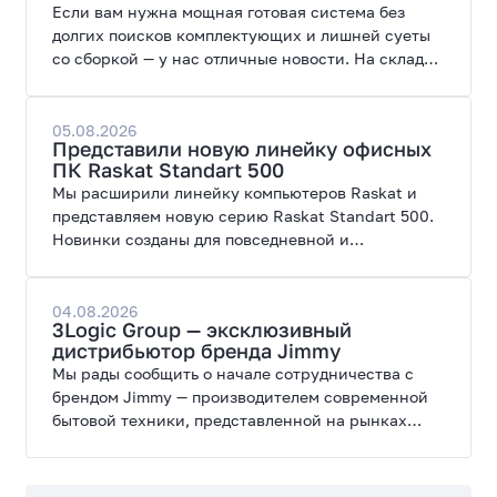
Если вам нужна мощная готовая система без
долгих поисков комплектующих и лишней суеты
со сборкой — у нас отличные новости. На склад
поступил ПК AORUS PRIME 3 от GIGABYTE. Модель
создана для высоких графических нагрузок,
современных игр и работы с нейросетями.
05.08.2026
Представили новую линейку офисных
ПК Raskat Standart 500
Мы расширили линейку компьютеров Raskat и
представляем новую серию Raskat Standart 500.
Новинки созданы для повседневной и
профессиональной работы, сочетая высокую
производительность, энергоэффективность и
широкие возможности модернизации.
04.08.2026
3Logic Group — эксклюзивный
дистрибьютор бренда Jimmy
Мы рады сообщить о начале сотрудничества с
брендом Jimmy — производителем современной
бытовой техники, представленной на рынках
России, Европы, Америки, Китая и Беларуси.