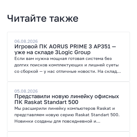
Читайте также
06.08.2026
Игровой ПК AORUS PRIME 3 AP351 —
уже на складе 3Logic Group
Если вам нужна мощная готовая система без
долгих поисков комплектующих и лишней суеты
со сборкой — у нас отличные новости. На склад
поступил ПК AORUS PRIME 3 от GIGABYTE. Модель
создана для высоких графических нагрузок,
современных игр и работы с нейросетями.
05.08.2026
Представили новую линейку офисных
ПК Raskat Standart 500
Мы расширили линейку компьютеров Raskat и
представляем новую серию Raskat Standart 500.
Новинки созданы для повседневной и
профессиональной работы, сочетая высокую
производительность, энергоэффективность и