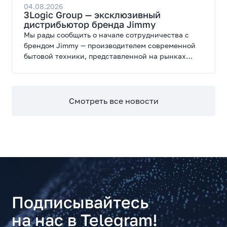
широкие возможности модернизации.
04.08.2026
3Logic Group — эксклюзивный
дистрибьютор бренда Jimmy
Мы рады сообщить о начале сотрудничества с
брендом Jimmy — производителем современной
бытовой техники, представленной на рынках
России, Европы, Америки, Китая и Беларуси.
Смотреть все новости
Подписывайтесь
на нас в Telegram!