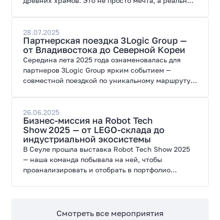
древних храмов. Это не просто мечта, а реальная
возможность, которую 3Logic Group дарит своим
самым активным партнерам. Мы приглашаем вас
в невероятное путешествие по Японии — стране,
28.07.2025
Партнерская поездка 3Logic Group —
где технологии гармонично переплетаются с
от Владивостока до Северной Кореи
тысячелетними традициями.
Середина лета 2025 года ознаменовалась для
партнеров 3Logic Group ярким событием —
совместной поездкой по уникальному маршруту,
который охватывает Владивосток и Северную
Корею. Участники погрузились в насыщенное
путешествие полное контрастов и незабываемых
26.06.2025
Бизнес-миссия на Robot Tech
впечатлений.
Show 2025 — от LEGO-склада до
индустриальной экосистемы
В Сеуле прошла выставка Robot Tech Show 2025
— наша команда побывала на ней, чтобы
проанализировать и отобрать в портфолио
решений Robort самые перспективные модели
роботов. Делимся инсайтами, инновационными
идеями и свежими новостями от наших
экспертов.
Смотреть все мероприятия