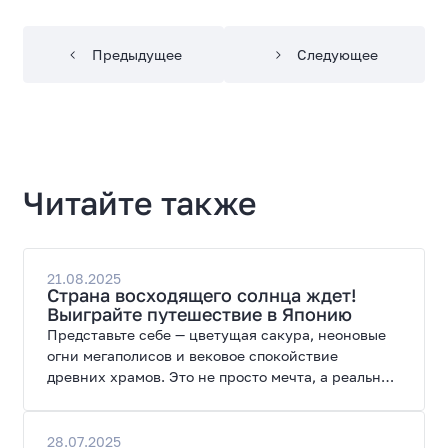
Предыдущее
Следующее
Читайте также
21.08.2025
Страна восходящего солнца ждет!
Выиграйте путешествие в Японию
Представьте себе — цветущая сакура, неоновые
огни мегаполисов и вековое спокойствие
древних храмов. Это не просто мечта, а реальная
возможность, которую 3Logic Group дарит своим
самым активным партнерам. Мы приглашаем вас
в невероятное путешествие по Японии — стране,
28.07.2025