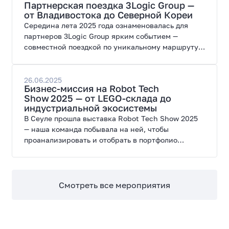
Партнерская поездка 3Logic Group —
где технологии гармонично переплетаются с
от Владивостока до Северной Кореи
тысячелетними традициями.
Середина лета 2025 года ознаменовалась для
партнеров 3Logic Group ярким событием —
совместной поездкой по уникальному маршруту,
который охватывает Владивосток и Северную
Корею. Участники погрузились в насыщенное
путешествие полное контрастов и незабываемых
26.06.2025
Бизнес-миссия на Robot Tech
впечатлений.
Show 2025 — от LEGO-склада до
индустриальной экосистемы
В Сеуле прошла выставка Robot Tech Show 2025
— наша команда побывала на ней, чтобы
проанализировать и отобрать в портфолио
решений Robort самые перспективные модели
роботов. Делимся инсайтами, инновационными
идеями и свежими новостями от наших
экспертов.
Смотреть все мероприятия