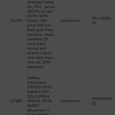
Shielded Cable,
2m, P.V.C. jacket
100-Pin to two
50-Pin SCSI
PCL-10251-
113414
Cable, Half
Advantech
2E
pitch 100 pin:
Male gold flash
contacts, black
insulator, 25
twist pairs
tinned and
strand copper
wire with drain
wire, UL 2919
approved
Кабель
Advantech
1700031719-01
Cable 2x10P-
2.0x2/USB-A
1700031719-
117980
9P(F)x4 30CM
Advantech
01
W/BKT
Advantech F
Cable IDE#2