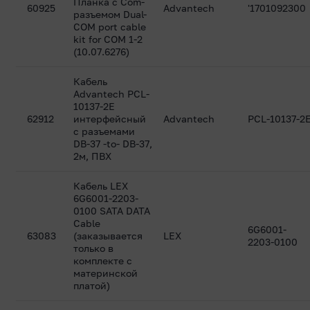
Планка с Com-
60925
Advantech
'1701092300
разъемом Dual-
COM port cable
kit for COM 1-2
(10.07.6276)
Кабель
Advantech PCL-
10137-2E
62912
интерфейсный
Advantech
PCL-10137-2
с разъемами
DB-37 -to- DB-37,
2м, ПВХ
Кабель LEX
6G6001-2203-
0100 SATA DATA
Cable
6G6001-
63083
(заказывается
LEX
2203-0100
только в
комплекте с
материнской
платой)