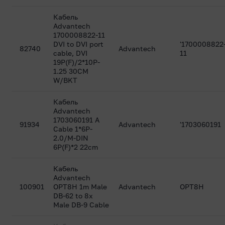
Кабель
Advantech
1700008822-11
DVI to DVI port
'1700008822
82740
Advantech
cable, DVI
11
19P(F)/2*10P-
1.25 30CM
W/BKT
Кабель
Advantech
1703060191 A
91934
Advantech
'1703060191
Cable 1*6P-
2.0/M-DIN
6P(F)*2 22cm
Кабель
Advantech
100901
OPT8H 1m Male
Advantech
OPT8H
DB-62 to 8x
Male DB-9 Cable