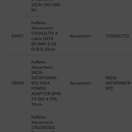
15CM 180/180
W/
Кабель
Advantech
1700011772 A
53437
Advantech
'1700011772
cable SATA
6P/B4P-5.08
C=B R 10cm
Кабель
Advantech
96CB-
SATAPOWER-
96CB-
59005
6P2 SATA
Advantech
SATAPOWER
POWER
6P2
ADAPTER 6PIN
TO BIG 4 PIN,
10cm
Кабель
Advantech
1701092300