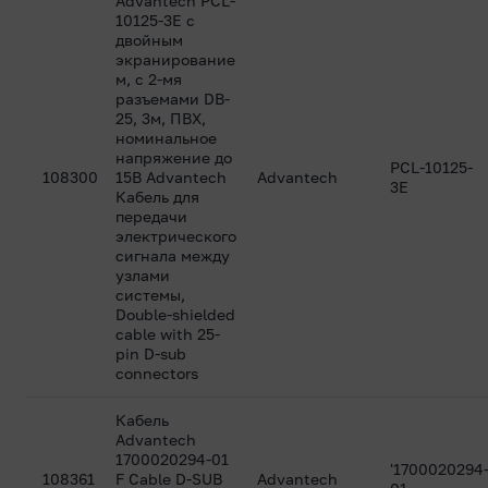
Advantech PCL-
10125-3E с
двойным
экранирование
м, с 2-мя
разъемами DB-
25, 3м, ПВХ,
номинальное
напряжение до
PCL-10125-
108300
15В Advantech
Advantech
3E
Кабель для
передачи
электрического
сигнала между
узлами
системы,
Double-shielded
cable with 25-
pin D-sub
connectors
Кабель
Advantech
1700020294-01
'1700020294
108361
F Cable D-SUB
Advantech