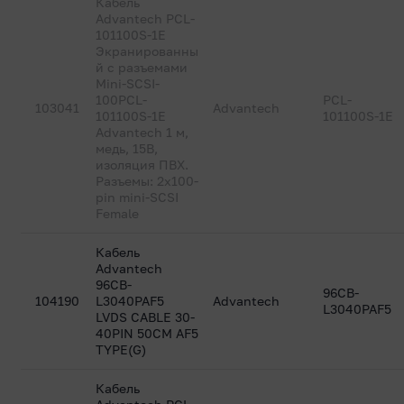
Кабель
Advantech PCL-
101100S-1E
Экранированны
й с разъемами
Mini-SCSI-
100PCL-
PCL-
103041
Advantech
101100S-1E
101100S-1E
Advantech 1 м,
медь, 15В,
изоляция ПВХ.
Разъемы: 2x100-
pin mini-SCSI
Female
Кабель
Advantech
96CB-
96CB-
104190
L3040PAF5
Advantech
L3040PAF5
LVDS CABLE 30-
40PIN 50CM AF5
TYPE(G)
Кабель