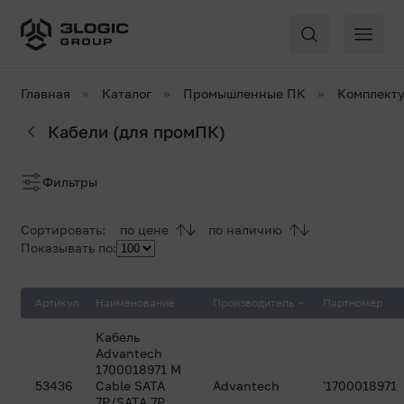
Главная
Каталог
Промышленные ПК
Комплект
Кабели (для промПК)
Список
Фильтры
товаров
Сортировать:
по цене
по наличию
Показывать по:
Артикул
Наименование
Производитель
Партномер
Кабель
Advantech
1700018971 M
53436
Cable SATA
Advantech
'1700018971
7P/SATA 7P