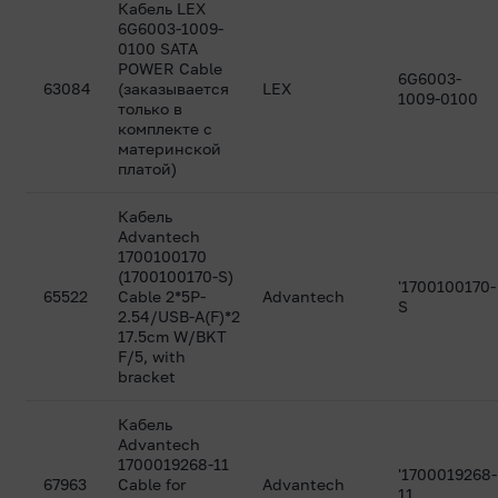
Кабель LEX
6G6003-1009-
0100 SATA
POWER Cable
6G6003-
63084
(заказывается
LEX
1009-0100
только в
комплекте с
материнской
платой)
Кабель
Advantech
1700100170
(1700100170-S)
'1700100170-
65522
Cable 2*5P-
Advantech
S
2.54/USB-A(F)*2
17.5cm W/BKT
F/5, with
bracket
Кабель
Advantech
1700019268-11
'1700019268-
67963
Cable for
Advantech
11