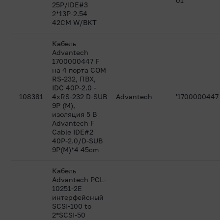
01
25P/IDE#3
2*13P-2.54
42CM W/BKT
Кабель
Advantech
1700000447 F
на 4 порта СОМ
RS-232, ПВХ,
IDC 40P-2.0 -
108381
4xRS-232 D-SUB
Advantech
'1700000447
9P (M),
изоляция 5 В
Advantech F
Cable IDE#2
40P-2.0/D-SUB
9P(M)*4 45cm
Кабель
Advantech PCL-
10251-2E
интерфейсный
SCSI-100 to
2*SCSI-50