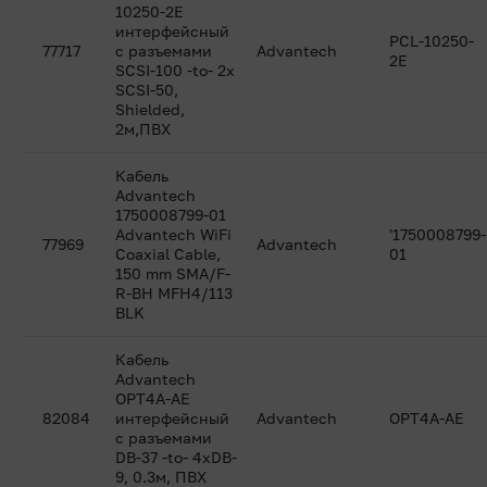
10250-2E
интерфейсный
PCL-10250-
77717
с разъемами
Advantech
2E
SCSI-100 -to- 2x
SCSI-50,
Shielded,
2м,ПВХ
Кабель
Advantech
1750008799-01
Advantech WiFi
'1750008799-
77969
Advantech
Coaxial Cable,
01
150 mm SMA/F-
R-BH MFH4/113
BLK
Кабель
Advantech
OPT4A-AE
82084
интерфейсный
Advantech
OPT4A-AE
с разъемами
DB-37 -to- 4xDB-
9, 0.3м, ПВХ