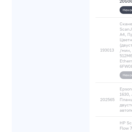
20G06
Неко
Скане
ScanJ
A4, П
Цветн
(двус
193013
/мин,
512Мб
Ether
6FW0
Неко
Epson
1630,
202565
Планш
двуст
автоп
HP Sc
Flow 