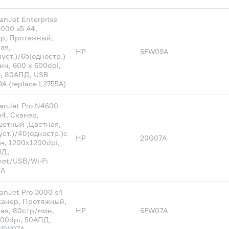
anJet Enterprise
5000 s5 A4,
р, Протяжный,
ая,
HP
6FW09A
вуст.)/65(одностр.)
ин, 600 х 600dpi,
, 80АПД, USB
A (replace L2755A)
anJet Pro N4600
A4, Сканер,
етный ,Цветная,
уст.)/40(одностр.)с
HP
20G07A
н, 1200х1200dpi,
ПД,
net/USB/Wi-Fi
7A
anJet Pro 3000 s4
канер, Протяжный,
ая, 80стр/мин,
HP
6FW07A
00dpi, 50АПД,
6FW07A