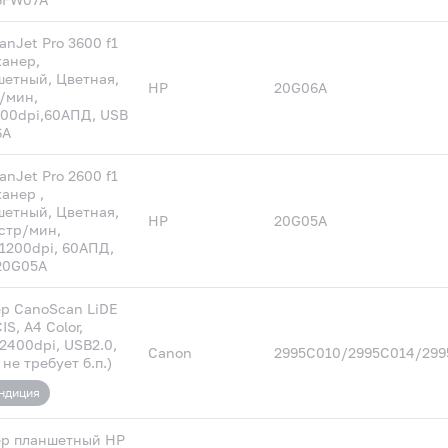
anJet Pro 3600 f1
канер,
етный, Цветная,
HP
20G06A
/мин,
00dpi,60АПД, USB
6A
anJet Pro 2600 f1
канер ,
етный, Цветная,
HP
20G05A
стр/мин,
1200dpi, 60АПД,
20G05A
р CanoScan LiDE
IS, A4 Color,
2400dpi, USB2.0,
Canon
2995C010/2995C014/299
 не требует б.п.)
ндиция
р планшетный HP