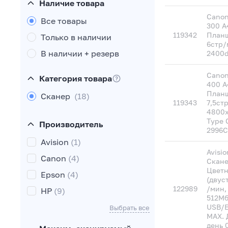
Наличие товара
Canon
Все товары
300 A
119342
Планш
Только в наличии
6стр/
В наличии + резерв
2400d
Canon
Категория товара
400 A
Планш
Сканер
(18)
119343
7,5ст
4800x
Type 
Производитель
2996C
Avision
(1)
Avisi
Canon
(4)
Скане
Цветн
Epson
(4)
(двус
122989
/мин,
HP
(9)
512Мб
USB/E
Выбрать все
MAX. 
день 