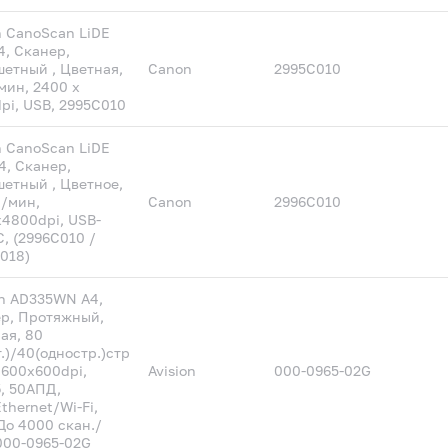
 CanoScan LiDE
4, Сканер,
етный , Цветная,
Canon
2995C010
мин, 2400 x
pi, USB, 2995C010
 CanoScan LiDE
4, Сканер,
етный , Цветное,
р/мин,
Canon
2996C010
4800dpi, USB-
C, (2996C010 /
018)
on AD335WN А4,
р, Протяжный,
ая, 80
т.)/40(одностр.)стр
 600x600dpi,
Avision
000-0965-02G
, 50АПД,
thernet/Wi-Fi,
До 4000 скан./
000-0965-02G