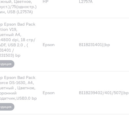
жный, Цветное,
HP
L2757A
вуст.)/75(одностр.)
ин, USB (L2757A)
р Epson Bad Pack
tion V19,
етный A4,
4800 dpi, 18 стр/
Epson
B11B231401||bp
DF, USB 2.0 , (
31401 /
231503) bp
ндиция
р Epson Bad Pack
orce DS-1630, A4,
етный , Цветное,
Epson
B11B239402/401/507||bp
оронний
одатчик,USB3.0 bp
ндиция