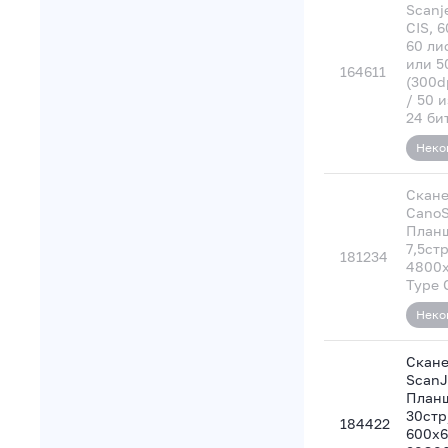
Scanje
CIS, 
60 лис
или 5
164611
(300d
/ 50 
24 бит
Неко
Скане
CanoS
Планш
7,5ст
181234
4800x
Type 
Неко
Скане
ScanJ
Планш
30стр
184422
600х6