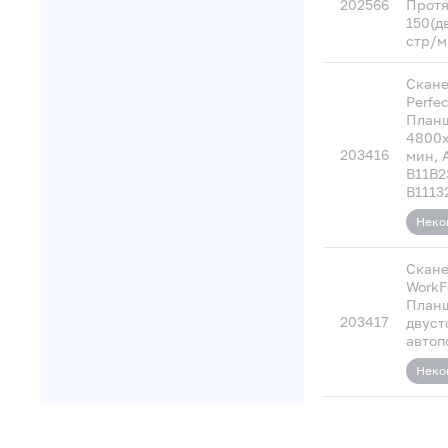
202566
Протя
150(д
стр/м
Скане
Perfec
Планш
4800х
203416
мин, A
B11B2
B1113
Неко
Скане
WorkF
Планш
203417
двуст
автоп
Неко