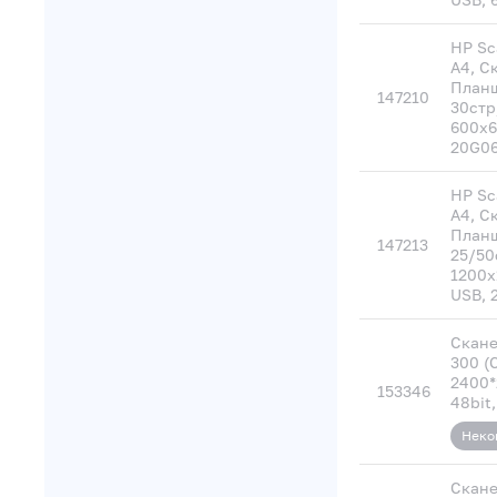
HP Sc
A4, С
Планш
147210
30стр
600х6
20G0
HP Sc
A4, С
Планш
147213
25/50
1200х
USB, 
Скане
300 (C
2400*
153346
48bit,
Неко
Скане