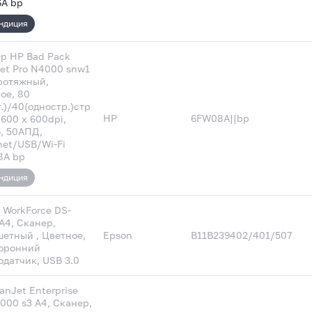
A bp
ндиция
р HP Bad Pack
et Pro N4000 snw1
ротяжный,
ое, 80
т.)/40(одностр.)стр
HP
6FW08A||bp
 600 х 600dpi,
, 50АПД,
net/USB/Wi-Fi
8A bp
ндиция
 WorkForce DS-
 A4, Сканер,
етный , Цветное,
Epson
B11B239402/401/507
оронний
одатчик, USB 3.0
anJet Enterprise
7000 s3 A4, Сканер,