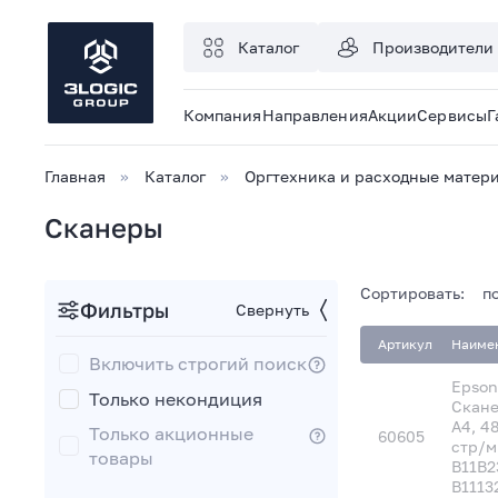
Каталог
Производители
Компания
Направления
Акции
Сервисы
Г
Главная
Каталог
Оргтехника и расходные матер
Сканеры
Список
Сортировать:
п
Фильтры
Свернуть
Артикул
Наиме
товаров
Включить строгий поиск
Epson
Только некондиция
Скане
A4, 4
Только акционные
60605
стр/ми
товары
B11B2
B1113