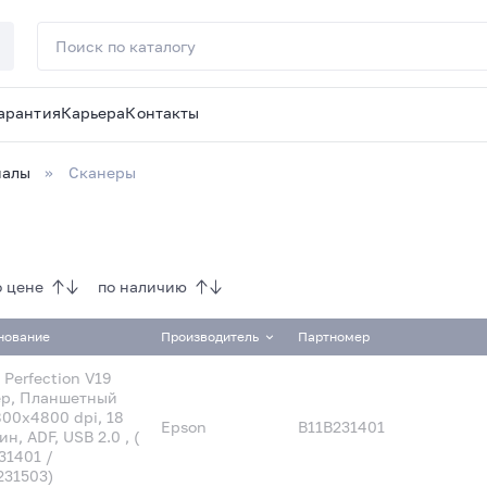
арантия
Карьера
Контакты
иалы
Сканеры
о цене
по наличию
нование
Производитель
Партномер
 Perfection V19
р, Планшетный
800х4800 dpi, 18
Epson
B11B231401
н, ADF, USB 2.0 , (
31401 /
231503)