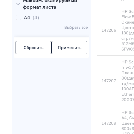
Максим. сканируемый
формат листа
HP Sc
Flow 
A4
(4)
Скане
Выбрать все
Цветн
147206
130(д
стр/м
512Мб
Сбросить
Применить
6FW09
HP Sc
fnw1 
Планш
80(дв
147207
тр/ми
100А
Ether
20G0
HP Sc
A4, С
147209
Цветн
600х6
USB, 