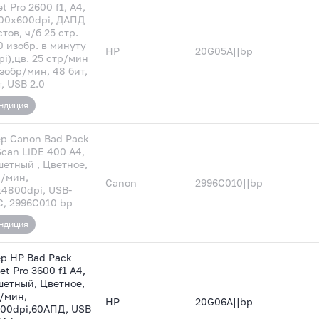
t Pro 2600 f1, A4,
600x600dpi, ДАПД
тов, ч/б 25 стр.
0 изобр. в минуту
HP
20G05A||bp
pi),цв. 25 стр/мин
изобр/мин, 48 бит,
, USB 2.0
ндиция
р Canon Bad Pack
can LiDE 400 A4,
етный , Цветное,
р/мин,
Canon
2996C010||bp
4800dpi, USB-
C, 2996C010 bp
ндиция
р HP Bad Pack
et Pro 3600 f1 A4,
етный, Цветное,
/мин,
HP
20G06A||bp
00dpi,60АПД, USB