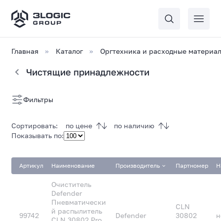
Главная
Каталог
Оргтехника и расходные материа
Чистящие принадлежности
Список
Фильтры
товаров
Сортировать:
по цене
по наличию
Показывать по:
Артикул
Наименование
Производитель
Партномер
Н
Очиститель
Defender
Пневматически
CLN
й распылитель
99742
Defender
30802
н
CLN 30802 Pro