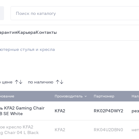
арантия
Карьера
Контакты
ютерные стулья и кресла
о цене
по наличию
нование
Производитель
Партномер
Нал
ь KFA2 Gaming Chair
KFA2
RK02P4DWY2
ре
B SE White
ое кресло KFA2
KFA2
RK04U2DBN0
нет
g Chair 04 L Black