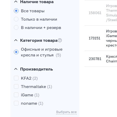
Наличие товара
Игров
Все товары
Therm
158061
Simul
Только в наличии
/Stee
В наличии + резерв
Игров
iGame
173151
Категория товара
черны
крест
Офисные и игровые
кресла и стулья
(5)
Кресл
230781
Chair
Производитель
KFA2
(2)
Thermaltake
(1)
iGame
(1)
noname
(1)
Выбрать все