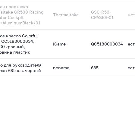
ая приставка
altake GR500 Racing
GSC-R50-
Thermaltake
нет
ator Cockpit
CPASBB-01
l+AluminumBlack/01
ое кресло Colorful
 QC5180000034,
iGame
QC5180000034
ест
й/красный,
овина пластик
о для руководителя
noname
685
ест
man 685 к.з. черный