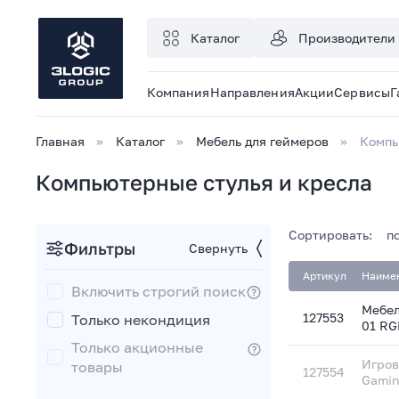
Каталог
Производители
Компания
Направления
Акции
Сервисы
Г
Главная
Каталог
Мебель для геймеров
Компь
Компьютерные стулья и кресла
Список
Сортировать:
п
Фильтры
Свернуть
Артикул
Наиме
товаров
Включить строгий поиск
Мебел
127553
Только некондиция
01 RG
Только акционные
Игров
товары
127554
Gamin