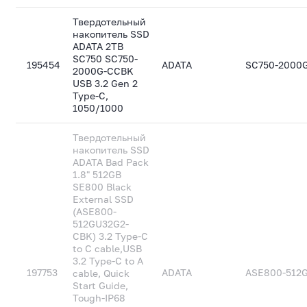
Твердотельный
накопитель SSD
ADATA 2TB
SC750 SC750-
195454
ADATA
SC750-2000
2000G-CCBK
USB 3.2 Gen 2
Type-C,
1050/1000
Твердотельный
накопитель SSD
ADATA Bad Pack
1.8" 512GB
SE800 Black
External SSD
(ASE800-
512GU32G2-
CBK) 3.2 Type-C
to C cable,USB
3.2 Type-C to A
197753
ADATA
ASE800-512
cable, Quick
Start Guide,
Tough-IP68