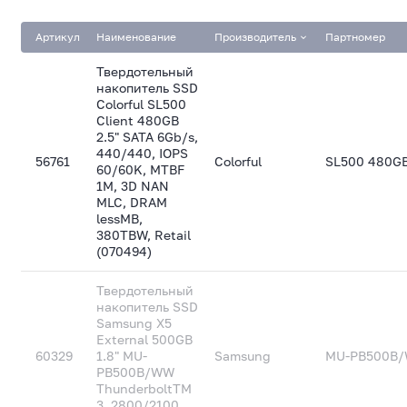
Артикул
Наименование
Производитель
Партномер
Твердотельный
накопитель SSD
Colorful SL500
Client 480GB
2.5" SATA 6Gb/s,
440/440, IOPS
56761
Colorful
SL500 480G
60/60K, MTBF
1M, 3D NAN
MLC, DRAM
lessMB,
380TBW, Retail
(070494)
Твердотельный
накопитель SSD
Samsung X5
External 500GB
60329
1.8" MU-
Samsung
MU-PB500B
PB500B/WW
ThunderboltTM
3, 2800/2100,