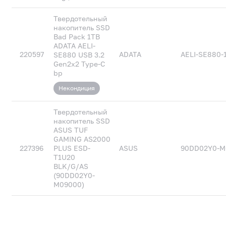
Твердотельный
накопитель SSD
Bad Pack 1TB
ADATA AELI-
220597
ADATA
AELI-SE880-
SE880 USB 3.2
Gen2x2 Type-C
bp
Некондиция
Твердотельный
накопитель SSD
ASUS TUF
GAMING AS2000
227396
PLUS ESD-
ASUS
90DD02Y0-M
T1U20
BLK/G/AS
(90DD02Y0-
M09000)