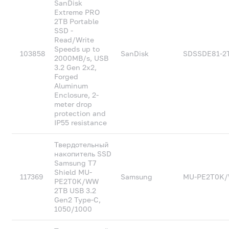
SanDisk
Extreme PRO
2TB Portable
SSD -
Read/Write
Speeds up to
103858
SanDisk
SDSSDE81-2
2000MB/s, USB
3.2 Gen 2x2,
Forged
Aluminum
Enclosure, 2-
meter drop
protection and
IP55 resistance
Твердотельный
накопитель SSD
Samsung T7
Shield MU-
117369
Samsung
MU-PE2T0K
PE2T0K/WW
2TB USB 3.2
Gen2 Type-C,
1050/1000