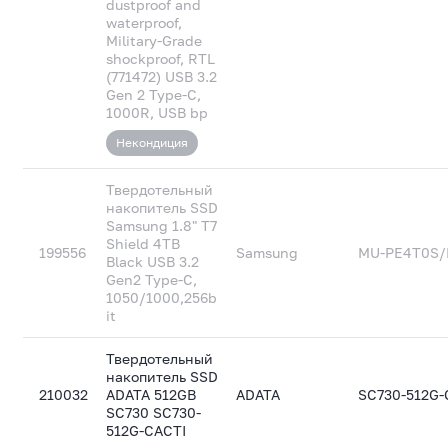
dustproof and
waterproof,
Military-Grade
shockproof, RTL
(771472) USB 3.2
Gen 2 Type-C,
1000R, USB bp
Некондиция
Твердотельный
накопитель SSD
Samsung 1.8" T7
Shield 4TB
199556
Samsung
MU-PE4T0S/
Black USB 3.2
Gen2 Type-C,
1050/1000,256b
it
Твердотельный
накопитель SSD
210032
ADATA 512GB
ADATA
SC730-512G-
SC730 SC730-
512G-CACTI