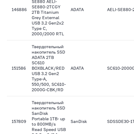
SE880 AELI-
SE880-2TCGY
146886
ADATA
AELI-SE880
2TB Titanium
Grey External
USB 3.2 Gen2x2
Type C,
2000/2000 RTL
Твердотельный
накопитель SSD
ADATA 2TB
SC610
151586
BOXBLACK/RED
ADATA
SC610-2000
USB 3.2 Gen2
Type-A,
550/500, SC610-
2000G-CBK/RD
Твердотельный
накопитель SSD
SanDisk
Portable 1TB- up
157809
SanDisk
SDSSDE30-1
to 800MB/s
Read Speed USB