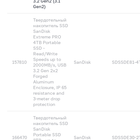
3.2 Gen2 (3.1
Gen2)
Твердотельный
накопитель SSD
SanDisk
Extreme PRO
4TB Portable
SSD -
Read/Write
Speeds up to
157810
SanDisk
SDSSDE81-4
2000MB/s, USB
3.2 Gen 2x2
Forged
Aluminum
Enclosure, IP 65
resistance and
3-meter drop
protection
Твердотельный
накопитель SSD
SanDisk
Portable SSD
166470
SanDisk
SDSSDE30-2