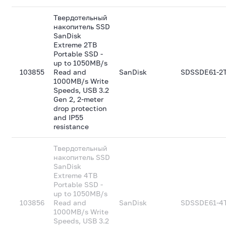
Твердотельный
накопитель SSD
SanDisk
Extreme 2TB
Portable SSD -
up to 1050MB/s
103855
Read and
SanDisk
SDSSDE61-2
1000MB/s Write
Speeds, USB 3.2
Gen 2, 2-meter
drop protection
and IP55
resistance
Твердотельный
накопитель SSD
SanDisk
Extreme 4TB
Portable SSD -
up to 1050MB/s
103856
Read and
SanDisk
SDSSDE61-4
1000MB/s Write
Speeds, USB 3.2