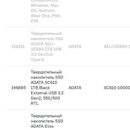
Windows, Mac
OS, Android,
Xbox One, PS4,
PS5
Твердотельный
накопитель SSD
ADATA AELI-
126231
ADATA
AELI-SE880-
SE880 1TB USB
3.2 Gen2x2
Type-C
Твердотельный
накопитель SSD
ADATA SC610
146885
1TB Black
ADATA
SC610-1000
External USB 3.2
Gen2, 550/500
RTL
Твердотельный
накопитель SSD
ADATA Elite