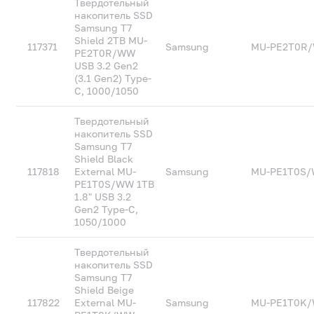
Твердотельный
накопитель SSD
Samsung T7
Shield 2TB MU-
117371
Samsung
MU-PE2T0R
PE2T0R/WW
USB 3.2 Gen2
(3.1 Gen2) Type-
C, 1000/1050
Твердотельный
накопитель SSD
Samsung T7
Shield Black
117818
External MU-
Samsung
MU-PE1T0S
PE1T0S/WW 1TB
1.8" USB 3.2
Gen2 Type-C,
1050/1000
Твердотельный
накопитель SSD
Samsung T7
Shield Beige
117822
External MU-
Samsung
MU-PE1T0K