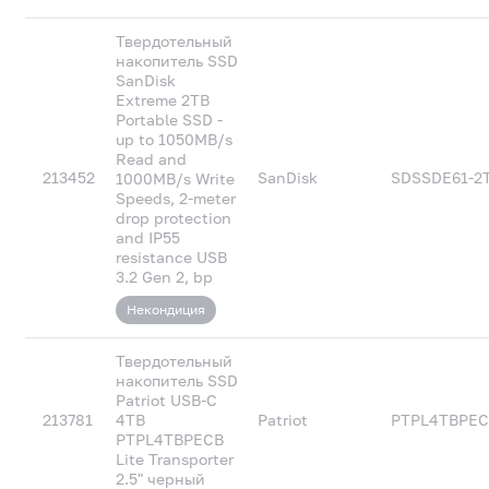
Твердотельный
накопитель SSD
SanDisk
Extreme 2TB
Portable SSD -
up to 1050MB/s
Read and
213452
SanDisk
SDSSDE61-2T
1000MB/s Write
Speeds, 2-meter
drop protection
and IP55
resistance USB
3.2 Gen 2, bp
Некондиция
Твердотельный
накопитель SSD
Patriot USB-C
213781
4TB
Patriot
PTPL4TBPE
PTPL4TBPECB
Lite Transporter
2.5" черный