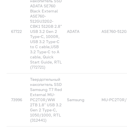
накопитель SSD
ADATA SE760
Black External
ASE760-
512GU32G2-
CBK1 512GB 2.8"
67722
USB 3.2 Gen 2
ADATA
ASE760-512
Type-C, 1000R,
USB 3.2 Type-C
to C cable,USB
3.2 Type-C to A
cable, Quick
Start Guide, RTL
(772721)
Твердотельный
накопитель SSD
Samsung T7 Red
External MU-
73996
PC2T0R/WW
Samsung
MU-PC2T0R
2TB 1.8" USB 3.2
Gen 2 Type-C,
1050/1000, RTL
(312441)