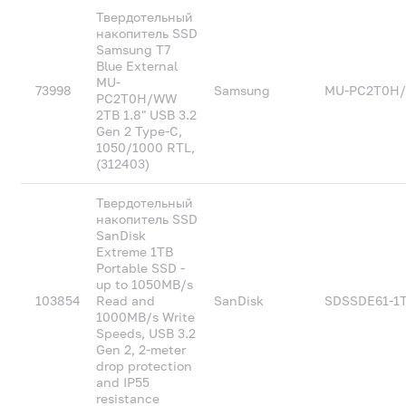
Твердотельный
накопитель SSD
Samsung T7
Blue External
MU-
73998
Samsung
MU-PC2T0H
PC2T0H/WW
2TB 1.8" USB 3.2
Gen 2 Type-C,
1050/1000 RTL,
(312403)
Твердотельный
накопитель SSD
SanDisk
Extreme 1TB
Portable SSD -
up to 1050MB/s
103854
Read and
SanDisk
SDSSDE61-1
1000MB/s Write
Speeds, USB 3.2
Gen 2, 2-meter
drop protection
and IP55
resistance