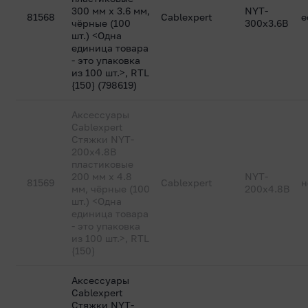
300 мм х 3.6 мм,
NYT-
81568
Cablexpert
е
чёрные (100
300x3.6B
шт.) <Одна
единица товара
- это упаковка
из 100 шт.>, RTL
{150} (798619)
Аксессуары
Cablexpert
Стяжки NYT-
200x4.8В
пластиковые
200 мм х 4.8
NYT-
81569
Cablexpert
н
мм, чёрные (100
200x4.8В
шт.) <Одна
единица товара
- это упаковка
из 100 шт.>, RTL
{150}
Аксессуары
Cablexpert
Стяжки NYT-