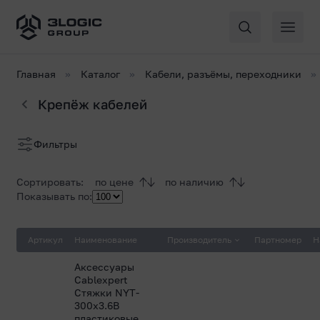
Главная
Каталог
Кабели, разъёмы, переходники
Крепёж кабелей
Список
Фильтры
товаров
Сортировать:
по цене
по наличию
Показывать по:
Артикул
Наименование
Производитель
Партномер
Н
Аксессуары
Cablexpert
Стяжки NYT-
300x3.6B
пластиковые