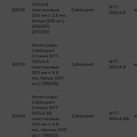
200x3.6
NYT-
82038
пластиковые
Cablexpert
е
200x3.6
200 мм х 3.6 мм,
белые (100 шт.)
(066297)
(257165)
Аксессуары
Cablexpert
Стяжки NYT-
300x4.8
NYT-
82039
Cablexpert
е
пластиковые
300x4.8
300 мм х 4.8
мм, белые (100
шт.) (798626)
Аксессуары
Cablexpert
Стяжки NYT-
300x4.8B
NYT-
82040
Cablexpert
е
пластиковые
300x4.8B
300 мм х 4.8
мм, чёрные (100
шт.) (798633)