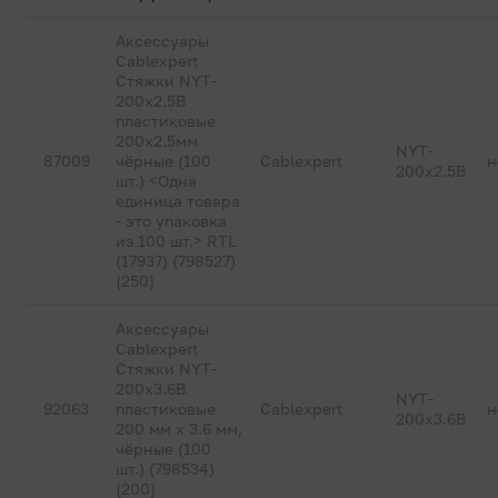
Аксессуары
Cablexpert
Стяжки NYT-
200x2.5В
пластиковые
200х2.5мм
NYT-
87009
чёрные (100
Cablexpert
н
200x2.5В
шт.) <Одна
единица товара
- это упаковка
из 100 шт.> RTL
(17937) (798527)
{250}
Аксессуары
Cablexpert
Стяжки NYT-
200x3.6B
NYT-
92063
пластиковые
Cablexpert
н
200x3.6B
200 мм х 3.6 мм,
чёрные (100
шт.) (798534)
{200}