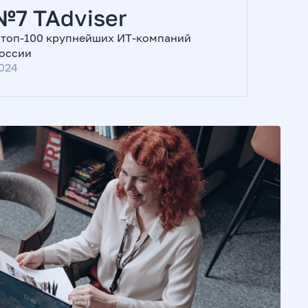
№7 TAdviser
 топ-100 крупнейших ИТ-компаний
оссии
024