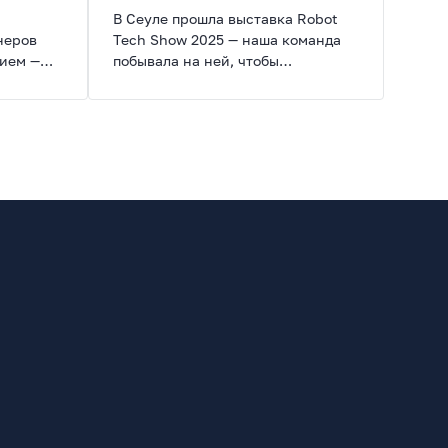
экосистемы
В Сеуле прошла выставка Robot
неров
Tech Show 2025 — наша команда
тием —
побывала на ней, чтобы
проанализировать и отобрать в
который
портфолио решений Robort самые
и
перспективные модели роботов.
ики
Делимся инсайтами,
ое
инновационными идеями и
растов и
свежими новостями от наших
й.
экспертов.