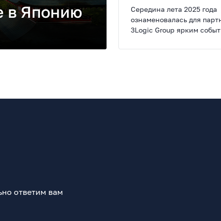
е в Японию
Середина лета 2025 года
ознаменовалась для парт
3Logic Group ярким собы
совместной поездкой по
уникальному маршруту, 
охватывает Владивосток 
Северную Корею. Участн
погрузились в насыщенн
путешествие полное конт
незабываемых впечатлени
ьно ответим вам