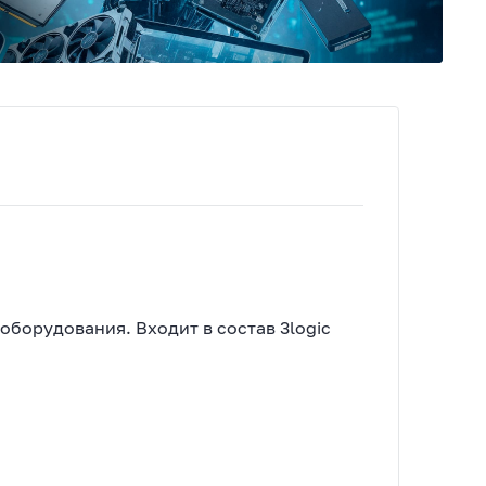
Инт
Систе
оборудования. Входит в состав 3logic
внедр