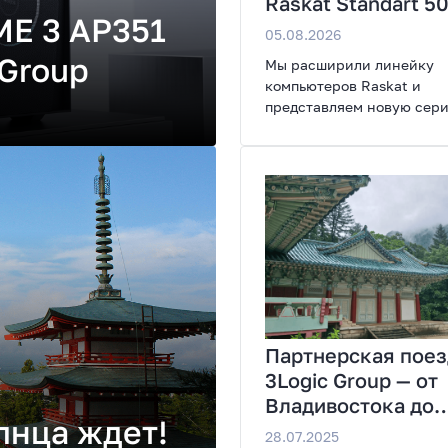
Raskat Standart 5
ME 3 AP351
05.08.2026
 Group
Мы расширили линейку
компьютеров Raskat и
представляем новую сери
Standart 500. Новинки с
для повседневной и
профессиональной работ
сочетая высокую
производительность,
энергоэффективность и 
возможности модернизац
Партнерская поез
3Logic Group — от
Владивостока до
лнца ждет!
Северной Кореи
28.07.2025