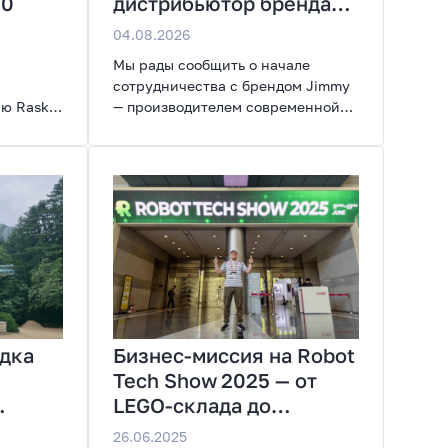
00
дистрибьютор бренда
Jimmy
04.08.2026
Мы рады сообщить о начале
сотрудничества с брендом Jimmy
ю Raskat
— производителем современной
озданы
бытовой техники, представленной
на рынках России, Европы,
ы,
Америки, Китая и Беларуси.
широкие
ии.
дка
Бизнес-миссия на Robot
Tech Show 2025 — от
LEGO-склада до
индустриальной
26.06.2025