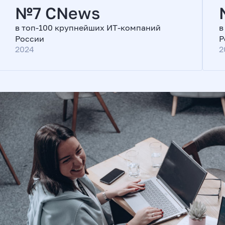
№7 CNews
в топ-100 крупнейших ИТ-компаний
в
России
Р
2024
2