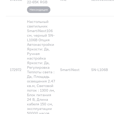
22-65K RGB
Некондиция
Настольный
светильник
SmartiNext106
см, черный SN-
L106B Опция
Автонастройки
Яркости: Да,
Ручная
настройка
Яркости: Да,
Регулировка
172972
SmartiNext
SN-L106B
Теплоты света :
Да, Площадь
освещения 2.47
кв.м, Световой
поток : 1300 лм,
Блок питания
24 В, Длина
кабеля 150 см,
эксплуатации
50000 часов,