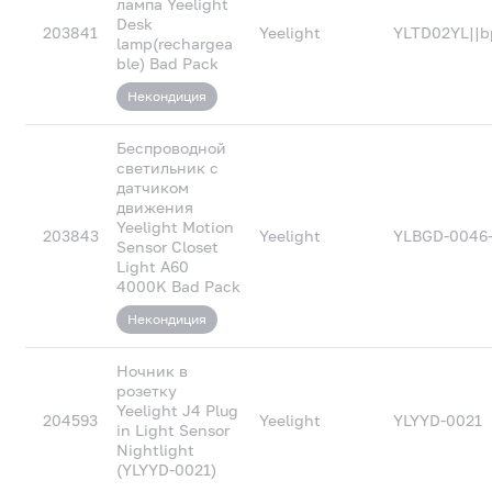
лампа Yeelight
Desk
203841
Yeelight
YLTD02YL||b
lamp(rechargea
ble) Bad Pack
Некондиция
Беспроводной
светильник с
датчиком
движения
Yeelight Motion
203843
Yeelight
YLBGD-0046-
Sensor Closet
Light A60
4000K Bad Pack
Некондиция
Ночник в
розетку
Yeelight J4 Plug
204593
Yeelight
YLYYD-0021
in Light Sensor
Nightlight
(YLYYD-0021)