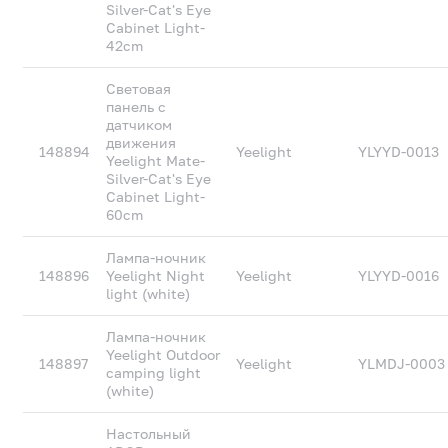
Silver-Cat's Eye
Cabinet Light-
42cm
Световая
панель с
датчиком
движения
148894
Yeelight
YLYYD-0013
Yeelight Mate-
Silver-Cat's Eye
Cabinet Light-
60cm
Лампа-ночник
148896
Yeelight Night
Yeelight
YLYYD-0016
light (white)
Лампа-ночник
Yeelight Outdoor
148897
Yeelight
YLMDJ-0003
camping light
(white)
Настольный