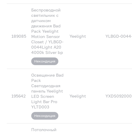
Беспроводной
светильник с
датчиком
движения Bad
Pack Yeelight
189085
Yeelight
YLBGD-0044-
Motion Sensor
Closet / YLBGD-
0044Light A20
4000k Silver bp
Некондиция
Освещение Bad
Pack
Светодиодная
панель Yeelight
195642
Yeelight
YXDS092000
LED Screen
Light Bar Pro
YLTD003
Некондиция
Потолочный