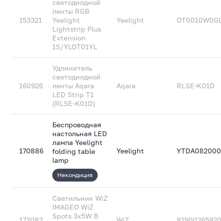
светодиодной
ленты RGB
153321
Yeelight
Yeelight
OT0010W0G
Lightstrip Plus
Extension
1S/YLOT01YL
Удлинитель
светодиодной
160926
ленты Aqara
Aqara
RLSE-K01D
LED Strip T1
(RLSE-K01D)
Беспроводная
настольная LED
лампа Yeelight
170886
Yeelight
YTDA082000
folding table
lamp
Некондиция
Светильник WiZ
IMAGEO WiZ
Spots 3x5W B
172082
WiZ
92900265920