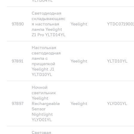
YLTD04YL
Светодиодная
складывающаяс
97890
я настольная
Yeelight
YTDC07190
лампа Yeelight
Z1 Pro YLTD14YL
Настольная
светодиодная
лампа с
97891
Yeelight
YLTD10YL
прищепкой
Yeelight J1
YLTD10YL
Ночной
светильник
Yeelight
97897
Rechargeable
Yeelight
YLYD01YL
Sensor
Nightlight
YLYD01YL
Световая