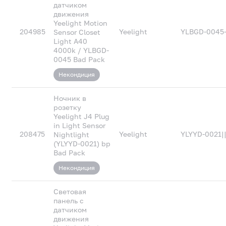
датчиком
движения
Yeelight Motion
204985
Yeelight
YLBGD-0045-
Sensor Closet
Light A40
4000k / YLBGD-
0045 Bad Pack
Некондиция
Ночник в
розетку
Yeelight J4 Plug
in Light Sensor
208475
Yeelight
YLYYD-0021|
Nightlight
(YLYYD-0021) bp
Bad Pack
Некондиция
Световая
панель с
датчиком
движения