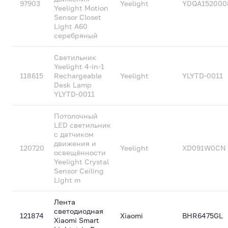
97903
Yeelight
YDQA152000
Yeelight Motion
Sensor Closet
Light A60
серебряный
Светильник
Yeelight 4-in-1
118615
Rechargeable
Yeelight
YLYTD-0011
Desk Lamp
YLYTD-0011
Потолочный
LED светильник
с датчиком
движения и
120720
Yeelight
XD091W0CN
освещённости
Yeelight Crystal
Sensor Ceiling
Light m
Лента
светодиодная
121874
Xiaomi
BHR6475GL
Xiaomi Smart