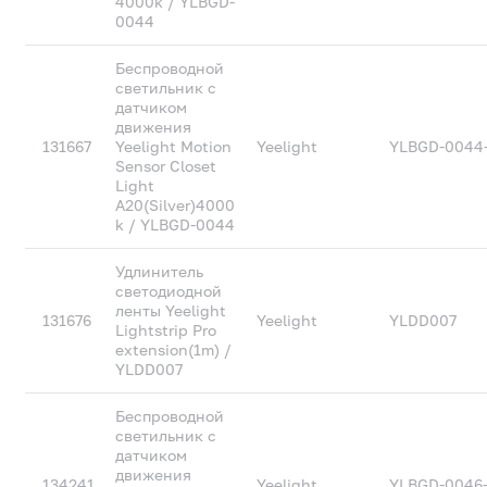
4000k / YLBGD-
0044
Беспроводной
светильник с
датчиком
движения
131667
Yeelight Motion
Yeelight
YLBGD-0044
Sensor Closet
Light
A20(Silver)4000
k / YLBGD-0044
Удлинитель
светодиодной
ленты Yeelight
131676
Yeelight
YLDD007
Lightstrip Pro
extension(1m) /
YLDD007
Беспроводной
светильник с
датчиком
движения
134241
Yeelight
YLBGD-0046