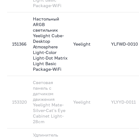
Package-WiFi
Настольный
ARGB
светильник
Yeelight Cube-
Desktop
151366
Yeelight
YLFWD-0010
Atmosphere
Light-Color
Light-Dot Matrix
Light Basic
Package-WiFi
Световая
панель с
датчиком
движения
153320
Yeelight
YLYYD-0011
Yeelight Mate-
Silver-Cat's Eye
Cabinet Light-
28cm
Удлинитель