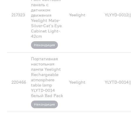
панель с
датчиком
217323
Yeelight
YLYYD-0012|
движения
Yeelight Mate-
Silver-Cat's Eye
Cabinet Light-
42cm
Некондиция
Портативная
настольная
лампа Yeelight
Rechargeable
atmosphere
220466
Yeelight
YLYTD-0014|
table lamp
YLYTD-0014
белый Bad Pack
Некондиция