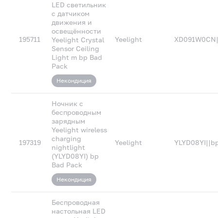
LED светильник
с датчиком
движения и
освещённости
195711
Yeelight
XD091W0CN|
Yeelight Crystal
Sensor Ceiling
Light m bp Bad
Pack
Некондиция
Ночник с
беспроводным
зарядным
Yeelight wireless
charging
197319
Yeelight
YLYD08YI||b
nightlight
(YLYD08YI) bp
Bad Pack
Некондиция
Беспроводная
настольная LED