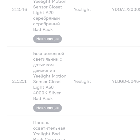
Yeelight Motion
Sensor Closet
211546
Yeelight
YDQA172000
Light A20
серебряный
серебряный
Bad Pack
Некондиция
Беспроводной
светильник с
датчиком
движения
Yeelight Motion
215251
Yeelight
YLBGD-0046-
Sensor Closet
Light A60
4000K Silver
Bad Pack
Некондиция
Панель
осветительная
Yeelight Bad
Pack Световая