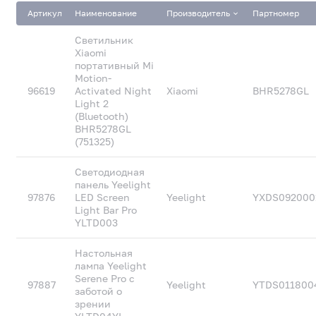
Артикул
Наименование
Производитель
Партномер
Светильник
Xiaomi
портативный Mi
Motion-
96619
Activated Night
Xiaomi
BHR5278GL
Light 2
(Bluetooth)
BHR5278GL
(751325)
Светодиодная
панель Yeelight
97876
LED Screen
Yeelight
YXDS09200
Light Bar Pro
YLTD003
Настольная
лампа Yeelight
Serene Pro с
97887
Yeelight
YTDS01180
заботой о
зрении