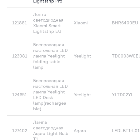
Lightstrip Pro
Лента
светодиодная
121881
Xiaomi
BHR6400EU
Xiaomi Smart
Lightstrip EU
Беспроводная
настольная LED
123081
лампа Yeelight
Yeelight
TD0003W0E
folding table
lamp
Беспроводная
настольная LED
лампа Yeelight
124651
Yeelight
YLTD02YL
LED Desk
lamp(rechargea
ble)
Лампа
светодиодная
127402
Aqara
LEDLBT1-L01
Aqara Light Bulb
T1