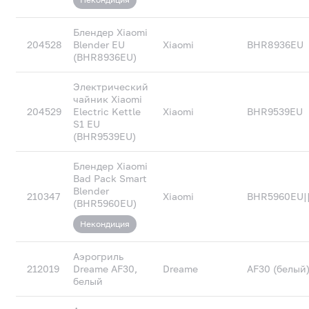
Блендер Xiaomi
204528
Blender EU
Xiaomi
BHR8936EU
(BHR8936EU)
Электрический
чайник Xiaomi
204529
Electric Kettle
Xiaomi
BHR9539EU
S1 EU
(BHR9539EU)
Блендер Xiaomi
Bad Pack Smart
Blender
210347
Xiaomi
BHR5960EU|
(BHR5960EU)
Некондиция
Аэрогриль
212019
Dreame AF30,
Dreame
AF30 (белый
белый