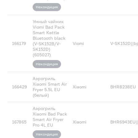
Некондиция
Умный чайник
Viomi Bad Pack
Smart Kettle
Bluetooth black
166179
Viomi
V-SK152D||b
(V-SK152B/V-
SK152D)
(605027)
Некондиция
Аэрогриль
Xiaomi Smart Air
166429
Xiaomi
BHR8238EU
Fryer 5.5L EU
(белый)
Аэрогриль
Xiaomi Bad Pack
Smart Air Fryer
167865
Xiaomi
BHR6943EU|
Pro 4L EU
Некондиция