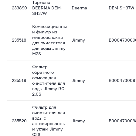
Термопот
233890
DEERMA DEM-
Deerma
DEM-SH37W
SH37W
Композиционны
й фильтр из
микроволокна
235518
Jimmy
B000470009
для очистителя
для воды Jimmy
M2S
Фильтр
обратного
осмоса для
235519
Jimmy
B000470009
очистителя для
воды Jimmy RO-
2.0S
Фильтр для
очистителя для
воды с
235520
Jimmy
B000470009
активированны
м углем Jimmy
Q2S