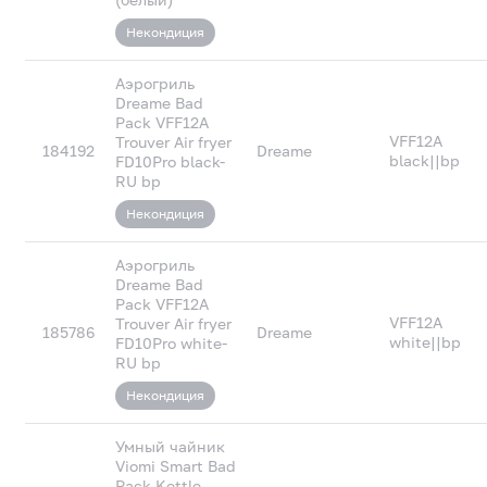
Некондиция
Аэрогриль
Dreame Bad
Pack VFF12A
VFF12A
Trouver Air fryer
184192
Dreame
black||bp
FD10Pro black-
RU bp
Некондиция
Аэрогриль
Dreame Bad
Pack VFF12A
VFF12A
Trouver Air fryer
185786
Dreame
white||bp
FD10Pro white-
RU bp
Некондиция
Умный чайник
Viomi Smart Bad
Pack Kettle