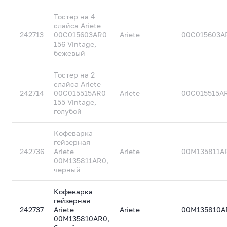
Тостер на 4
слайса Ariete
242713
00C015603AR0
Ariete
00C015603A
156 Vintage,
бежевый
Тостер на 2
слайса Ariete
242714
00C015515AR0
Ariete
00C015515A
155 Vintage,
голубой
Кофеварка
гейзерная
242736
Ariete
Ariete
00M135811A
00M135811AR0,
черный
Кофеварка
гейзерная
242737
Ariete
Ariete
00M135810A
00M135810AR0,