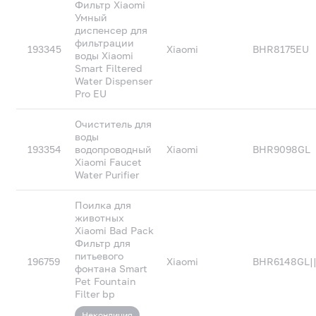
Фильтр Xiaomi
Умный
диспенсер для
фильтрации
193345
Xiaomi
BHR8175EU
воды Xiaomi
Smart Filtered
Water Dispenser
Pro EU
Очиститель для
воды
193354
водопроводный
Xiaomi
BHR9098GL
Xiaomi Faucet
Water Purifier
Поилка для
животных
Xiaomi Bad Pack
Фильтр для
питьевого
196759
Xiaomi
BHR6148GL|
фонтана Smart
Pet Fountain
Filter bp
Некондиция