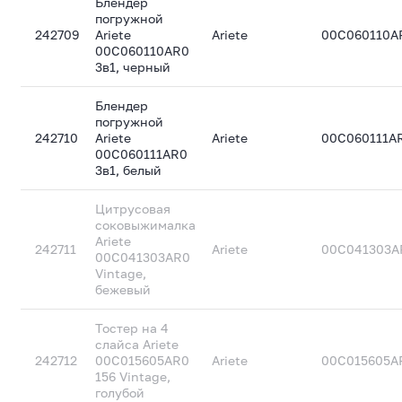
Блендер
погружной
242709
Ariete
Ariete
00C060110A
00C060110AR0
3в1, черный
Блендер
погружной
242710
Ariete
Ariete
00C060111A
00C060111AR0
3в1, белый
Цитрусовая
соковыжималка
Ariete
242711
Ariete
00C041303A
00C041303AR0
Vintage,
бежевый
Тостер на 4
слайса Ariete
242712
00C015605AR0
Ariete
00C015605A
156 Vintage,
голубой