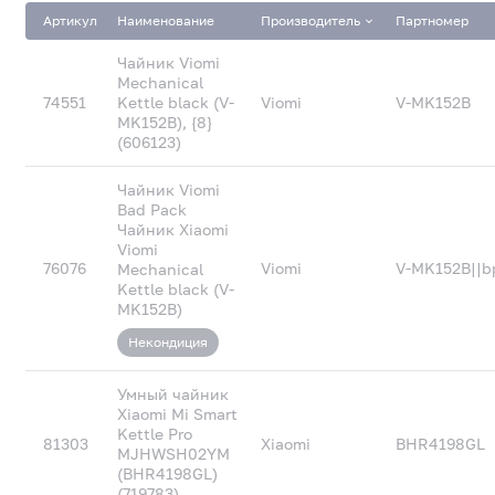
Артикул
Наименование
Производитель
Партномер
Кухонные приборы для измельчения и смешивания
Чайник Viomi
продуктов
Mechanical
74551
Kettle black (V-
Viomi
V-MK152B
MK152B), {8}
(606123)
Электрочайники и термопоты
Чайник Viomi
Bad Pack
Чайник Xiaomi
Viomi
76076
Viomi
V-MK152B||b
Mechanical
Kettle black (V-
MK152B)
Некондиция
Умный чайник
Xiaomi Mi Smart
Kettle Pro
81303
Xiaomi
BHR4198GL
MJHWSH02YM
(BHR4198GL)
(719783)