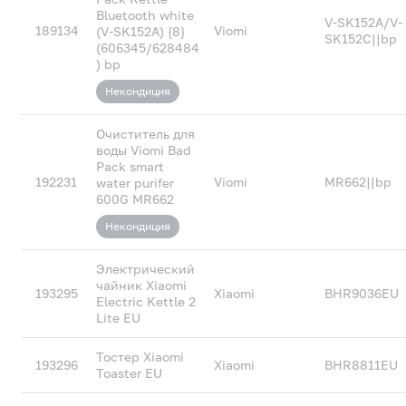
Bluetooth white
V-SK152A/V-
189134
Viomi
(V-SK152A) {8}
SK152C||bp
(606345/628484
) bp
Некондиция
Очиститель для
воды Viomi Bad
Pack smart
192231
Viomi
MR662||bp
water purifer
600G MR662
Некондиция
Электрический
чайник Xiaomi
193295
Xiaomi
BHR9036EU
Electric Kettle 2
Lite EU
Тостер Xiaomi
193296
Xiaomi
BHR8811EU
Toaster EU