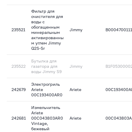
Фильтр для
очистителя для
воды с
обогащенным
235521
Jimmy
B000470011
минеральным
активированны
м углем Jimmy
Q2S-Sr
Бутылка для
235522
газатора для
Jimmy
B1F0530000
воды Jimmy S9
Электрогриль
242679
Ariete
Ariete
00C193400A
00C193400AR0
Измельчитель
Ariete
242681
00C043803AR0
Ariete
00C043803
Vintage,
бежевый