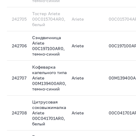
темно-синий
Тостер Ariete
242705
00C015704AR0,
Ariete
00C015704A
белый
Сэндвичница
Ariete
242706
Ariete
00C197100A
00C197100AR0,
темно-синий
Кофеварка
капельного типа
242707
Ariete
Ariete
00M139400
00M139400AR0,
темно-синий
Цитрусовая
соковыжималка
242708
Ariete
Ariete
00C041701A
00C041701AR0,
белый