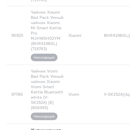
Чайник Xiaomi
Bad Pack Умный
чайник Xiaomi
Mi Smart Kettle
Pro
90925
Xiaomi
BHR4198GL|
MJHWSH02YM
(BHR4198GL)
(719783)
Некондиция
Чайник Viomi
Bad Pack Умный
чайник Xiaomi
Viomi Smart
Kettle Bluetooth
97786
Viomi
V-SK152A||b
white (V-
SK152A) {8}
(606345)
Некондиция
Индукционная