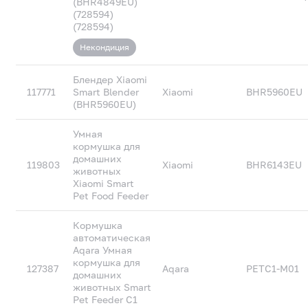
(BHR4849EU)
(728594)
(728594)
Некондиция
Блендер Xiaomi
117771
Smart Blender
Xiaomi
BHR5960EU
(BHR5960EU)
Умная
кормушка для
домашних
119803
Xiaomi
BHR6143EU
животных
Xiaomi Smart
Pet Food Feeder
Кормушка
автоматическая
Aqara Умная
кормушка для
127387
Aqara
PETC1-M01
домашних
животных Smart
Pet Feeder C1